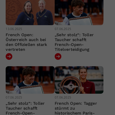
13.06.2025
07.06.2025
French Open:
„Sehr stolz“: Toller
Österreich auch bei
Taucher schafft
den Offiziellen stark
French-Open-
vertreten
Titelverteidigung
07.06.2025
07.06.2025
„Sehr stolz“: Toller
French Open: Tagger
Taucher schafft
stürmt zu
French-Open-
historischem Paris-