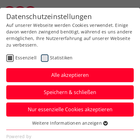
Zurück zur Newsübersicht
Datenschutzeinstellungen
Kärntner Tennisverband
Auf unserer Webseite werden Cookies verwendet. Einige
davon werden zwingend benötigt, während es uns andere
ermöglichen, Ihre Nutzererfahrung auf unserer Webseite
zu verbessern.
ATP
Turniere
Essenziell
Statistiken
French Open: Auch Erler
erwischt es gegen
Alle akzeptieren
Weltklassedoppel
Speichern & schließen
Für Österreichs Topspieler ist beim Grand
Nur essenzielle Cookies akzeptieren
Slam in Paris mit Constantin Frantzen in
Runde zwei Schluss.
Weitere Informationen anzeigen
Essenziell
Verfasst von: Manuel Wachta, 30.05.2025
Essenzielle Cookies werden für grundlegende
Powered by