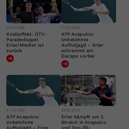
16.03.2026
01.03.2026
Knalleffekt: ÖTV-
ATP Acapulco:
Paradedoppel
Unbelohnte
Erler/Miedler ist
Aufholjagd – Erler
zurück
schrammt am
Dacapo vorbei
01.03.2026
28.02.2026
ATP Acapulco:
Erler kämpft um 2.
Unbelohnte
Streich in Acapulco
Aufholjagd – Erler
und Top-30-