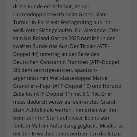
dritte Runde erreicht hat, ist der
Dieser Wert speichert Ihre Consent-
Einstellungen. Unter anderem eine
Herrendoppelbewerb beim Grand-Slam-
zufällig generierte ID, für die
Turnier in Paris seit Freitagmittag aus rot-
Zweck
historische Speicherung Ihrer
weiß-roter Sicht gelaufen. Für Alexander Erler
vorgenommen Einstellungen, falls der
kam bei Roland Garros 2025 nämlich in der
Webseiten-Betreiber dies eingestellt
zweiten Runde das Aus: Der Tiroler (ATP-
hat.
Doppel 44) unterlag an der Seite des
Deutschen Constantin Frantzen (ATP-Doppel
50) dem sechstgesetzten, spanisch-
argentinischen Weltklassedoppel Marcel
Granollers-Pujol (ATP-Doppel 10) und Horacio
Zeballos (ATP-Doppel 11) mit 3:6, 1:6. Erler
muss dadurch weiter auf sein erstes Grand-
Slam-Achtelfinale warten, immerhin war ihm
beim zehnten Start auf dieser Ebene zum
fünften Mal ein Auftaktsieg geglückt. Misolic ist
bei den Erwachsenenbewerben nun die letzte