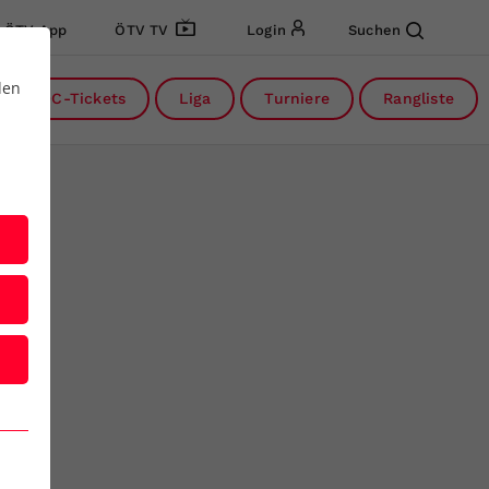
ÖTV App
ÖTV TV
Login
Suchen
den
DC-Tickets
Liga
Turniere
Rangliste