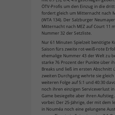
ÖTV-Profis um den Einzug in die dri
fordert gleich um Mitternacht nach M
(WTA 134). Der Salzburger Neumayer
Mitternacht nach MEZ auf Court 11 mi
Nummer 32 der Setzliste.
Nur 61 Minuten Spielzeit benötigte 
Saison fürs zweite rot-weiß-rote Erf
ehemalige Nummer 43 der Welt zu be
starke 76 Prozent der Punkte über ihr
Breaks und ließ im ersten Abschnitt 
zweiten Durchgang wehrte sie gleich
weiteren Folge auf 5:1 und 40:30 d
noch ihren einzigen Serviceverlust i
Game besiegelte aber ihren Aufstie
vorbei: Der 25-Jährige, der mit dem 
in Nouméa noch eine gelungene Aus