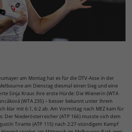
Zweck
generierte ID, für die historische Speicherung
Ihrer vorgenommen Einstellungen, falls der
Webseiten-Betreiber dies eingestellt hat.
eumayer am Montag hat es für die ÖTV-Asse in der
n Melbourne am Dienstag diesmal einen Sieg und eine
rte Sinja Kraus ihre erste Hürde: Die Wienerin (WTA
Hruncáková (WTA 235) – besser bekannt unter ihrem
 klar mit 6:1, 6:2 ab. Am Vormittag nach MEZ kam für
us: Der Niederösterreicher (ATP 166) musste sich dem
Agustín Tirante (ATP 115) nach 2:27-stündigem Kampf
en. Hiermit spielen am Mittwoch im Melbourne Park zwei