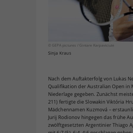
© GEPA pictures / Gintare Karpaviciute
Sinja Kraus
Nach dem Auftakterfolg von Lukas N
Qualifikation der Australian Open i
Niederlage gegeben. Zunächst meiste
211) fertigte die Slowakin Viktória 
Mädchennamen Kuzmová – erstaunlich
Jurij Rodionov hingegen das frühe A
zwölftgesetzten Argentinier Thiago 
mit 6:7 (5), 6:4, 4:6 geschlagen geb