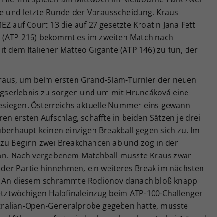
tte und letzte Runde der Vorausscheidung. Kraus
EZ auf Court 13 die auf 27 gesetzte Kroatin Jana Fett
 (ATP 216) bekommt es im zweiten Match nach
t dem Italiener Matteo Gigante (ATP 146) zu tun, der
Kraus, um beim ersten Grand-Slam-Turnier der neuen
olgserlebnis zu sorgen und um mit Hruncáková eine
siegen. Österreichs aktuelle Nummer eins gewann
en ersten Aufschlag, schaffte in beiden Sätzen je drei
überhaupt keinen einzigen Breakball gegen sich zu. Im
 zu Beginn zwei Breakchancen ab und zog in der
avon. Nach vergebenem Matchball musste Kraus zwar
n der Partie hinnehmen, ein weiteres Break im nächsten
g. An diesem schrammte Rodionov danach bloß knapp
letztwöchigen Halbfinaleinzug beim ATP-100-Challenger
tralian-Open-Generalprobe gegeben hatte, musste