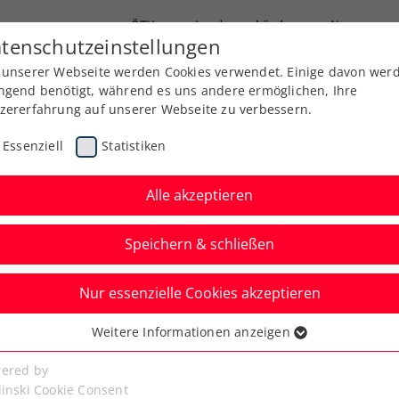
ÖTV
Landesverbände
News
tenschutzeinstellungen
 unserer Webseite werden Cookies verwendet. Einige davon wer
Ausbildung
Services
Über uns
ngend benötigt, während es uns andere ermöglichen, Ihre
zererfahrung auf unserer Webseite zu verbessern.
Essenziell
Statistiken
Alle akzeptieren
Speichern & schließen
Nur essenzielle Cookies akzeptieren
n: Kraus stürmt in
Weitere Informationen anzeigen
ssenziell
kationsrunde
senzielle Cookies werden für grundlegende Funktionen der
ered by
bseite benötigt. Dadurch ist gewährleistet, dass die Webseite
linski Cookie Consent