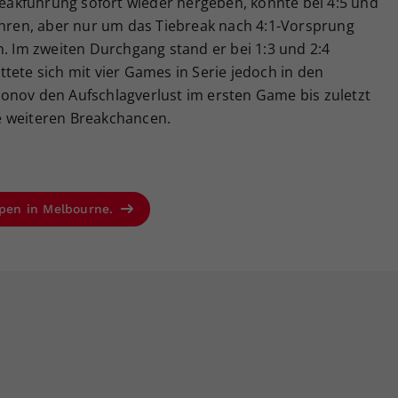
Breakführung sofort wieder hergeben, konnte bei 4:5 und
wehren, aber nur um das Tiebreak nach 4:1-Vorsprung
n. Im zweiten Durchgang stand er bei 1:3 und 2:4
tete sich mit vier Games in Serie jedoch in den
onov den Aufschlagverlust im ersten Game bis zuletzt
e weiteren Breakchancen.
 Open in Melbourne.