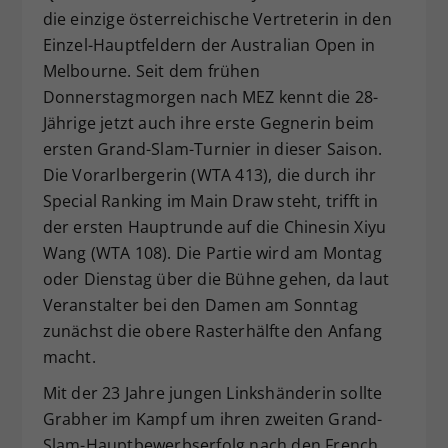
die einzige österreichische Vertreterin in den
Dieser Wert speichert Ihre Consent-
Einzel-Hauptfeldern der Australian Open in
Einstellungen. Unter anderem eine
zufällig generierte ID, für die
Melbourne. Seit dem frühen
Zweck
historische Speicherung Ihrer
Donnerstagmorgen nach MEZ kennt die 28-
vorgenommen Einstellungen, falls der
Jährige jetzt auch ihre erste Gegnerin beim
Webseiten-Betreiber dies eingestellt
ersten Grand-Slam-Turnier in dieser Saison.
hat.
Die Vorarlbergerin (WTA 413), die durch ihr
Special Ranking im Main Draw steht, trifft in
der ersten Hauptrunde auf die Chinesin Xiyu
Wang (WTA 108). Die Partie wird am Montag
oder Dienstag über die Bühne gehen, da laut
Veranstalter bei den Damen am Sonntag
zunächst die obere Rasterhälfte den Anfang
macht.
Mit der 23 Jahre jungen Linkshänderin sollte
Grabher im Kampf um ihren zweiten Grand-
Slam-Hauptbewerbserfolg nach den French