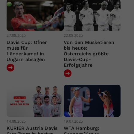
27.08.2025
22.08.2025
Davis Cup: Ofner
Von den Musketieren
muss für
bis heute:
Länderkampf in
Österreichs größte
Ungarn absagen
Davis-Cup-
Erfolgsjahre
14.08.2025
19.07.2025
KURIER Austria Davis
WTA Hamburg:
Cup Team in bester
Grabher/Kraus