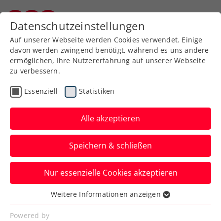
Zurück zur Newsübersicht
Datenschutzeinstellungen
Kärntner Tennisverband
Auf unserer Webseite werden Cookies verwendet. Einige
davon werden zwingend benötigt, während es uns andere
ermöglichen, Ihre Nutzererfahrung auf unserer Webseite
zu verbessern.
WTA
Turniere
Essenziell
Statistiken
Australian Open: Lösbare
Aufgabe für Grabher im
Alle akzeptieren
Hauptfeld
Speichern & schließen
Das ÖTV-Ass bekommt es in Melbourne
Nur essenzielle Cookies akzeptieren
in der ersten Runde mit Xiyu Wang zu tun.
Weitere Informationen anzeigen
Verfasst von: Manuel Wachta, 09.01.2025
Essenziell
Essenzielle Cookies werden für grundlegende
Powered by