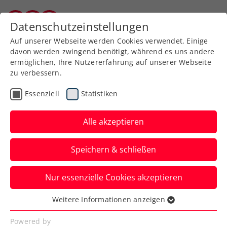
Datenschutzeinstellungen
Kärntner Tennisverband
Auf unserer Webseite werden Cookies verwendet. Einige
davon werden zwingend benötigt, während es uns andere
ermöglichen, Ihre Nutzererfahrung auf unserer Webseite
zu verbessern.
Gebühren-Verordnung des
Essenziell
Statistiken
Kärntner Tennisverbandes
Alle akzeptieren
Speichern & schließen
Nur essenzielle Cookies akzeptieren
Weitere Informationen anzeigen
Anbei die Gebühren-Verordnung
Essenziell
des Kärntner Tennisverbandes.
Essenzielle Cookies werden für grundlegende
Powered by