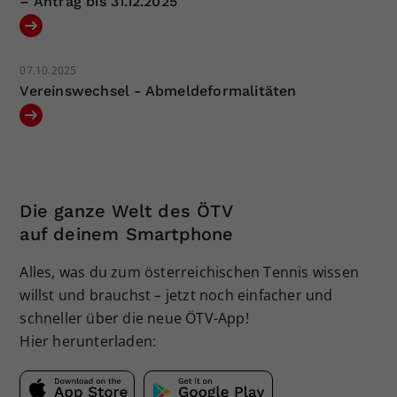
– Antrag bis 31.12.2025
Dieser Wert speichert Ihre Consent-
Einstellungen. Unter anderem eine
zufällig generierte ID, für die
07.10.2025
Zweck
historische Speicherung Ihrer
Vereinswechsel - Abmeldeformalitäten
vorgenommen Einstellungen, falls der
Webseiten-Betreiber dies eingestellt
hat.
Die ganze Welt des ÖTV
auf deinem Smartphone
Alles, was du zum österreichischen Tennis wissen
willst und brauchst – jetzt noch einfacher und
schneller über die neue ÖTV-App!
Hier herunterladen: