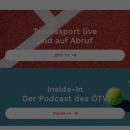
Tennissport live
und auf Abruf
ÖTV TV
Inside-In
Der Podcast des ÖTV
Inside-In