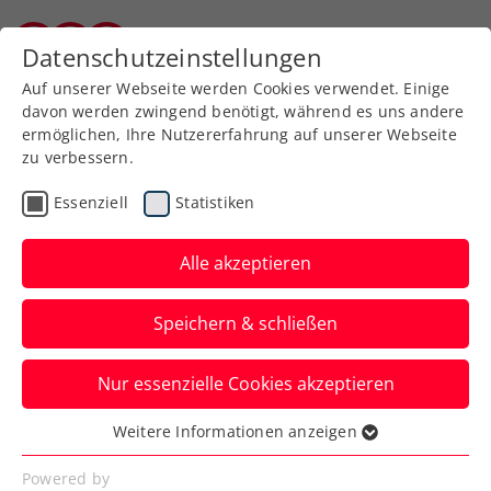
© GEPA pictures
Datenschutzeinstellungen
Kärntner Tennisverband
Auf unserer Webseite werden Cookies verwendet. Einige
davon werden zwingend benötigt, während es uns andere
ermöglichen, Ihre Nutzererfahrung auf unserer Webseite
zu verbessern.
Essenziell
Statistiken
Alle akzeptieren
Wechsel in der Geschäftsführung beim
Speichern & schließen
Kärntner Tennisverband
Julia Adlbrecht hat mit 1. Juli 2026 das Amt von
Nur essenzielle Cookies akzeptieren
Gerald „Jerry“ Hebein übernommen
Weitere Informationen anzeigen
Essenziell
Mehr lesen
Mehr lesen
Essenzielle Cookies werden für grundlegende
Mehr lesen
Powered by