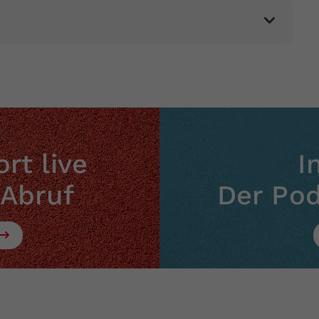
Zweck
generierte ID, für die historische Speicherung
Ihrer vorgenommen Einstellungen, falls der
Webseiten-Betreiber dies eingestellt hat.
rt live
I
 Abruf
Der Po