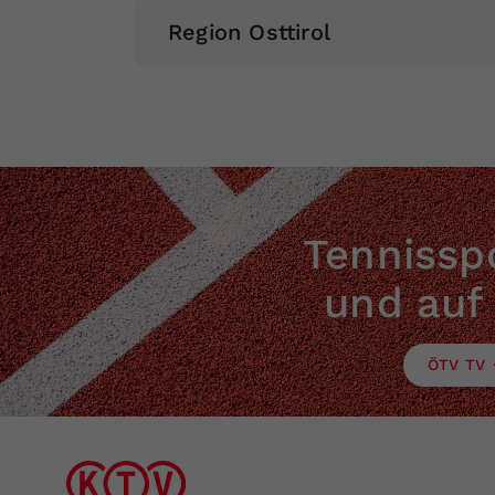
Region Osttirol
Jürgen Legerer
Tennisspo
und auf
ÖTV TV