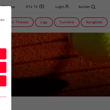
ÖTV App
ÖTV TV
Login
Suchen
den
DC-Tickets
Liga
Turniere
Rangliste