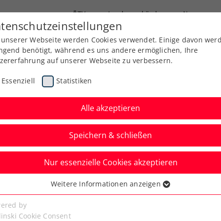
ÖTV
Landesverbände
News
tenschutzeinstellungen
 unserer Webseite werden Cookies verwendet. Einige davon wer
Ausbildung
Services
Über uns
ngend benötigt, während es uns andere ermöglichen, Ihre
zererfahrung auf unserer Webseite zu verbessern.
Essenziell
Statistiken
Alle akzeptieren
Speichern & schließen
Nur essenzielle Cookies akzeptieren
Weitere Informationen anzeigen
ssenziell
senzielle Cookies werden für grundlegende Funktionen der
ered by
bseite benötigt. Dadurch ist gewährleistet, dass die Webseite
linski Cookie Consent