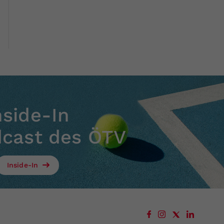
nside-In
dcast des ÖTV
Inside-In