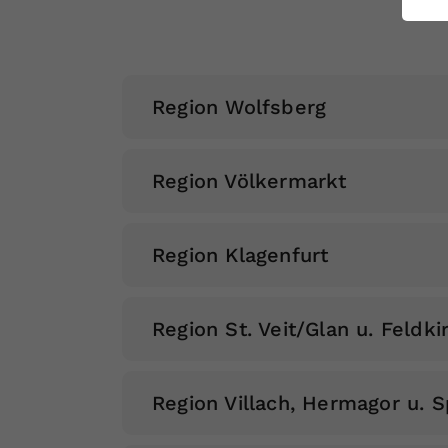
ei
S
Region Wolfsberg
Gernot Dreier
Region Völkermarkt
Philipp Majdic
Region Klagenfurt
Christine Keim
Region St. Veit/Glan u. Feldki
Region Villach, Hermagor u. S