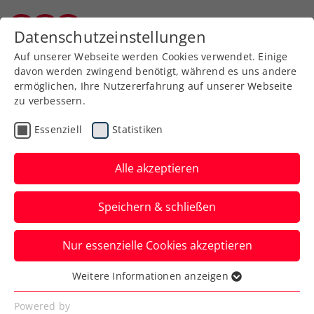
Datenschutzeinstellungen
Kärntner Tennisverband
Auf unserer Webseite werden Cookies verwendet. Einige
davon werden zwingend benötigt, während es uns andere
ermöglichen, Ihre Nutzererfahrung auf unserer Webseite
Region auswählen
zu verbessern.
Essenziell
Statistiken
BTV
KTV
NÖTV
OÖTV
Alle akzeptieren
STV
STTV
TTV
VTV
Speichern & schließen
WTV
Nur essenzielle Cookies akzeptieren
Weitere Informationen anzeigen
Essenziell
Essenzielle Cookies werden für grundlegende
Powered by
Suchen