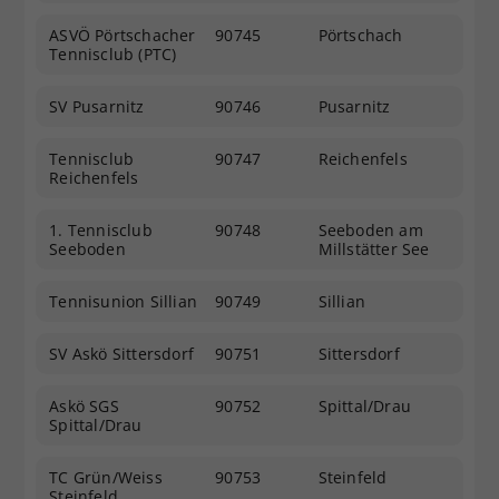
ASVÖ Pörtschacher
90745
Pörtschach
Tennisclub (PTC)
SV Pusarnitz
90746
Pusarnitz
Tennisclub
90747
Reichenfels
Reichenfels
1. Tennisclub
90748
Seeboden am
Seeboden
Millstätter See
Tennisunion Sillian
90749
Sillian
SV Askö Sittersdorf
90751
Sittersdorf
Askö SGS
90752
Spittal/Drau
Spittal/Drau
TC Grün/Weiss
90753
Steinfeld
Steinfeld