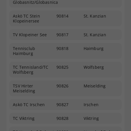
Globasnitz/Globasnica
Askö TC Stein
90814
St. Kanzian
Klopeinersee
TV Klopeiner See
90817
St. Kanzian
Tennisclub
90818
Haimburg
Haimburg
TC Tennisland/TC
90825
Wolfsberg
Wolfsberg
TSV Hirter
90826
Meiselding
Meiselding
Askö TC Irschen
90827
Irschen
TC Viktring
90828
Viktring