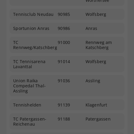
Wörthersee
Tennisclub Neudau
90985
Wolfsberg
Sportunion Anras
90986
Anras
TC
91000
Rennweg am
Rennweg/Katschberg
Katschberg
TC Tennisarena
91014
Wolfsberg
Lavanttal
Union Raika
91036
Assling
Compedal Thal-
Assling
Tennishelden
91139
Klagenfurt
TC Patergassen-
91188
Patergassen
Reichenau