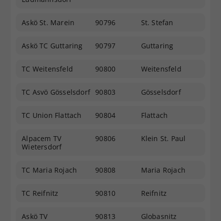
Askö St. Marein
90796
St. Stefan
Askö TC Guttaring
90797
Guttaring
TC Weitensfeld
90800
Weitensfeld
TC Asvö Gösselsdorf
90803
Gösselsdorf
TC Union Flattach
90804
Flattach
Alpacem TV
90806
Klein St. Paul
Wietersdorf
TC Maria Rojach
90808
Maria Rojach
TC Reifnitz
90810
Reifnitz
Askö TV
90813
Globasnitz