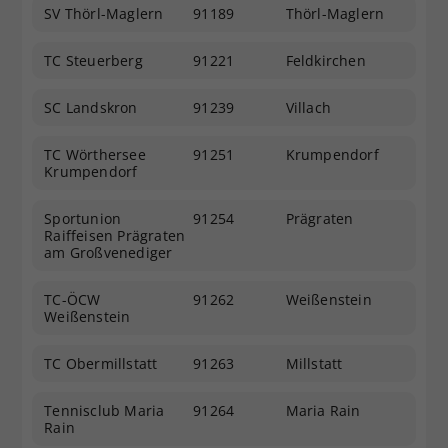
SV Thörl-Maglern
91189
Thörl-Maglern
TC Steuerberg
91221
Feldkirchen
SC Landskron
91239
Villach
TC Wörthersee
91251
Krumpendorf
Krumpendorf
Sportunion
91254
Prägraten
Raiffeisen Prägraten
am Großvenediger
TC-ÖCW
91262
Weißenstein
Weißenstein
TC Obermillstatt
91263
Millstatt
Tennisclub Maria
91264
Maria Rain
Rain