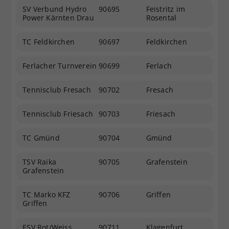
SV Verbund Hydro
90695
Feistritz im
Power Kärnten Drau
Rosental
TC Feldkirchen
90697
Feldkirchen
Ferlacher Turnverein
90699
Ferlach
Tennisclub Fresach
90702
Fresach
Tennisclub Friesach
90703
Friesach
TC Gmünd
90704
Gmünd
TSV Raika
90705
Grafenstein
Grafenstein
TC Marko KFZ
90706
Griffen
Griffen
ESV Rot/Weiss
90711
Klagenfurt