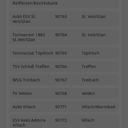
Raiffeisen/Bezirksbank
Askö ESV St.
90763
St. Veit/Glan
Veit/Glan
Turnverein 1883
90764
St. Veit/Glan
St.Veit/Glan
Tennisclub Töplitsch
90765
Töplitsch
TSV Schloß Treffen
90766
Treffen
WSG Treibach
90767
Treibach
TV Velden
90768
Velden
Askö Villach
90771
Villach/Warmbad
ESV Askö Admira
90772
Villach
Villach