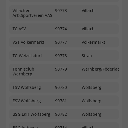
Villacher
90773
Villach
Arb.Sportverein VAS
TC VSV
90774
Villach
VST Völkermarkt
90777
Völkermarkt
TC Weizelsdorf
90778
Strau
Tennisclub
90779
Wernberg/Föderlach
Wernberg
TSV Wolfsberg
90780
Wolfsberg
ESV Wolfsberg
90781
Wolfsberg
BSG LKH Wolfsberg
90782
Wolfsberg
BSG Infineon
90784
Villach