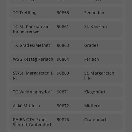
TC Treffling
90858
Seeboden
TC St. Kanzian am
90861
St. Kanzian
Klopeinersee
TK Grades/Metnitz
90863
Grades
WSG Kestag Ferlach
90864
Ferlach
SV-St. Margareten i.
90869
St. Margareten
R.
i. R.
TC Waidmannsdorf
90871
Klagenfurt
Askö Mittlern
90872
Mittlern
RAIBA GTV Pauer
90876
Grafendorf
Schrott Grafendorf