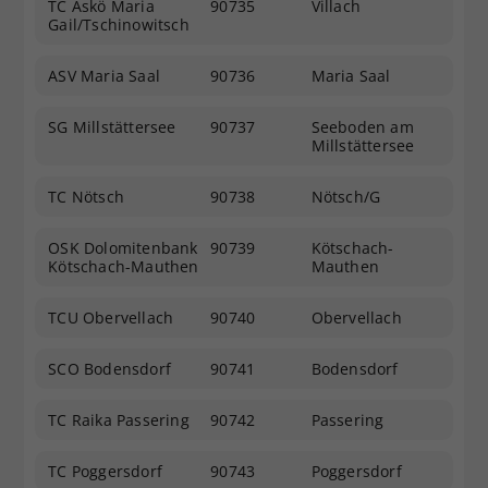
TC Askö Maria
90735
Villach
Gail/Tschinowitsch
ASV Maria Saal
90736
Maria Saal
SG Millstättersee
90737
Seeboden am
Millstättersee
TC Nötsch
90738
Nötsch/G
OSK Dolomitenbank
90739
Kötschach-
Kötschach-Mauthen
Mauthen
TCU Obervellach
90740
Obervellach
SCO Bodensdorf
90741
Bodensdorf
TC Raika Passering
90742
Passering
TC Poggersdorf
90743
Poggersdorf