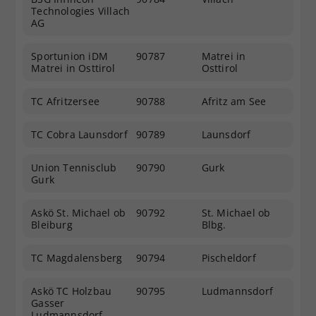
Technologies Villach
AG
Sportunion iDM
90787
Matrei in
Matrei in Osttirol
Osttirol
TC Afritzersee
90788
Afritz am See
TC Cobra Launsdorf
90789
Launsdorf
Union Tennisclub
90790
Gurk
Gurk
Askö St. Michael ob
90792
St. Michael ob
Bleiburg
Blbg.
TC Magdalensberg
90794
Pischeldorf
Askö TC Holzbau
90795
Ludmannsdorf
Gasser
Ludmannsdorf