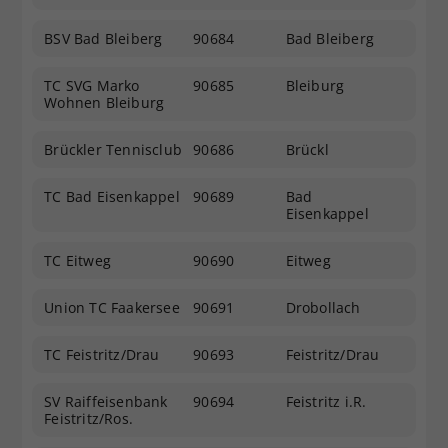
Dieser Wert speichert Ihre Consent-
BSV Bad Bleiberg
90684
Bad Bleiberg
Einstellungen. Unter anderem eine
zufällig generierte ID, für die
TC SVG Marko
90685
Bleiburg
Zweck
historische Speicherung Ihrer
Wohnen Bleiburg
vorgenommen Einstellungen, falls der
Webseiten-Betreiber dies eingestellt
Brückler Tennisclub
90686
Brückl
hat.
TC Bad Eisenkappel
90689
Bad
Eisenkappel
TC Eitweg
90690
Eitweg
Union TC Faakersee
90691
Drobollach
TC Feistritz/Drau
90693
Feistritz/Drau
SV Raiffeisenbank
90694
Feistritz i.R.
Feistritz/Ros.