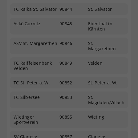
TC Raika St. Salvator
90844
St. Salvator
Askö Gurnitz
90845
Ebenthal in
Kärnten
ASV St. Margarethen
90846
St.
Margarethen
TC Raiffeisenbank
90849
Velden
Velden
TC St. Peter a. W.
90852
St. Peter a. W.
TC Silbersee
90853
St.
Magdalen,Villach
Wietinger
90855
Wieting
Sportverein
SV Glanegg
90857
Glanegg