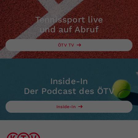
Tennissport live
und auf Abruf
ÖTV TV
Inside-In
Der Podcast des ÖTV
Inside-In