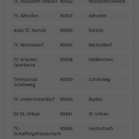
TC Nussdorf-Debant
90832
Nussdorf/Debant
TC Althofen
90833
Althofen
Askö TC Fürnitz
90835
Fürnitz
TC Micheldorf
90836
Micheldorf
TC Kräuter-
90838
Feldkirchen
Sparkasse
Tennisclub
90839
Schönweg
Schönweg
TC Untermitterdorf
90840
Ruden
SV St. Urban
90841
St. Urban
TC-
90843
Keutschach
Schiefling/Keutschach