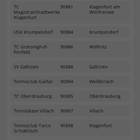
TC
90881
Klagenfurt am
Magistrat/Stadtwerke
Wörthersee
Klagenfurt
USK Krumpendorf
90884
Krumpendorf
TC Grössinghof-
90886
Wölfnitz
Ponfeld
SV Gallizien
90888
Gallizien
Tennisclub Gailtal
90894
Weißbriach
TC Oberdrauburg
90895
Oberdrauburg
TennisBase Villach
90897
Villach
Tennisclub Tarco
90898
Klagenfurt
Schoklitsch