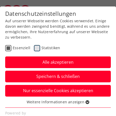
Datenschutzeinstellungen
Kärntner Tennisverband
Auf unserer Webseite werden Cookies verwendet. Einige
davon werden zwingend benötigt, während es uns andere
ermöglichen, Ihre Nutzererfahrung auf unserer Webseite
zu verbessern.
KTV Referate
Essenziell
Statistiken
Alle akzeptieren
Speichern & schließen
Nur essenzielle Cookies akzeptieren
Weitere Informationen anzeigen
Essenziell
Breitensportreferat
Essenzielle Cookies werden für grundlegende
Powered by