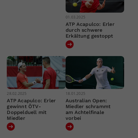
01.03.2025
ATP Acapulco: Erler
durch schwere
Erkältung gestoppt
28.02.2025
18.01.2025
ATP Acapulco: Erler
Australian Open:
gewinnt ÖTV-
Miedler schrammt
Doppelduell mit
am Achtelfinale
Miedler
vorbei