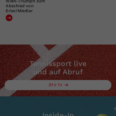
Wien-Triumph zum
Abschied von
Erler/Miedler
Tennissport live
und auf Abruf
ÖTV TV
Inside-In