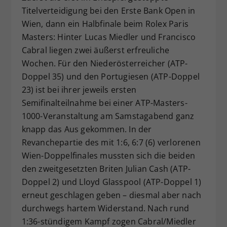
Titelverteidigung bei den Erste Bank Open in
Dieser Wert speichert Ihre Consent-
Einstellungen. Unter anderem eine
Wien, dann ein Halbfinale beim Rolex Paris
zufällig generierte ID, für die
Masters: Hinter Lucas Miedler und Francisco
Zweck
historische Speicherung Ihrer
Cabral liegen zwei äußerst erfreuliche
vorgenommen Einstellungen, falls der
Wochen. Für den Niederösterreicher (ATP-
Webseiten-Betreiber dies eingestellt
Doppel 35) und den Portugiesen (ATP-Doppel
hat.
23) ist bei ihrer jeweils ersten
Semifinalteilnahme bei einer ATP-Masters-
1000-Veranstaltung am Samstagabend ganz
knapp das Aus gekommen. In der
Revanchepartie des mit 1:6, 6:7 (6) verlorenen
Wien-Doppelfinales mussten sich die beiden
den zweitgesetzten Briten Julian Cash (ATP-
Doppel 2) und Lloyd Glasspool (ATP-Doppel 1)
erneut geschlagen geben – diesmal aber nach
durchwegs hartem Widerstand. Nach rund
1:36-stündigem Kampf zogen Cabral/Miedler