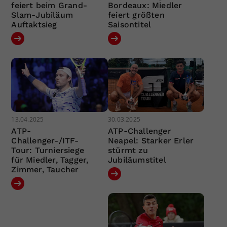
feiert beim Grand-
Bordeaux: Miedler
Slam-Jubiläum
feiert größten
Auftaktsieg
Saisontitel
13.04.2025
30.03.2025
ATP-
ATP-Challenger
Challenger-/ITF-
Neapel: Starker Erler
Tour: Turniersiege
stürmt zu
für Miedler, Tagger,
Jubiläumstitel
Zimmer, Taucher