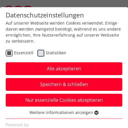
Zurück zur Newsübersicht
Datenschutzeinstellungen
Kärntner Tennisverband
Auf unserer Webseite werden Cookies verwendet. Einige
davon werden zwingend benötigt, während es uns andere
ermöglichen, Ihre Nutzererfahrung auf unserer Webseite
zu verbessern.
ATP
Turniere
Essenziell
Statistiken
ATP Paris: Miedler
schrammt mit Cabral am
Alle akzeptieren
Finaleinzug vorbei
Speichern & schließen
Trotzdem gelingt ein wichtiger Schritt
Nur essenzielle Cookies akzeptieren
hinsichtlich 2026 und lebt die Chance auf
einen Masters-Ersatzplatz.
Weitere Informationen anzeigen
Essenziell
Verfasst von: Manuel Wachta, 02.11.2025
Essenzielle Cookies werden für grundlegende
Powered by