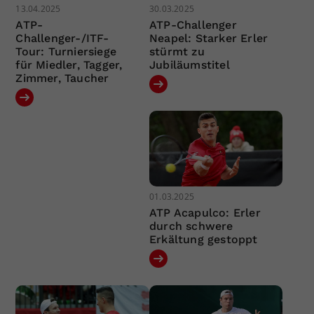
13.04.2025
30.03.2025
ATP-
ATP-Challenger
Challenger-/ITF-
Neapel: Starker Erler
Tour: Turniersiege
stürmt zu
für Miedler, Tagger,
Jubiläumstitel
Zimmer, Taucher
01.03.2025
ATP Acapulco: Erler
durch schwere
Erkältung gestoppt