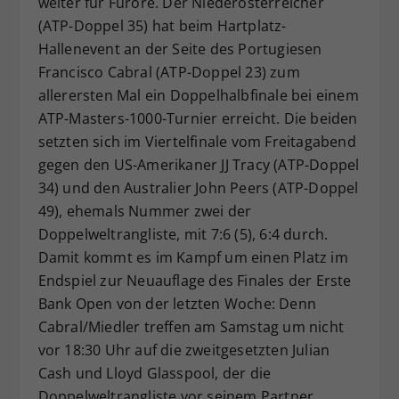
weiter für Furore. Der Niederösterreicher
Dieser Wert speichert Ihre Consent-
(ATP-Doppel 35) hat beim Hartplatz-
Einstellungen. Unter anderem eine
Hallenevent an der Seite des Portugiesen
zufällig generierte ID, für die
Francisco Cabral (ATP-Doppel 23) zum
Zweck
historische Speicherung Ihrer
allerersten Mal ein Doppelhalbfinale bei einem
vorgenommen Einstellungen, falls der
ATP-Masters-1000-Turnier erreicht. Die beiden
Webseiten-Betreiber dies eingestellt
hat.
setzten sich im Viertelfinale vom Freitagabend
gegen den US-Amerikaner JJ Tracy (ATP-Doppel
34) und den Australier John Peers (ATP-Doppel
49), ehemals Nummer zwei der
Doppelweltrangliste, mit 7:6 (5), 6:4 durch.
Damit kommt es im Kampf um einen Platz im
Endspiel zur Neuauflage des Finales der Erste
Bank Open von der letzten Woche: Denn
Cabral/Miedler treffen am Samstag um nicht
vor 18:30 Uhr auf die zweitgesetzten Julian
Cash und Lloyd Glasspool, der die
Doppelweltrangliste vor seinem Partner