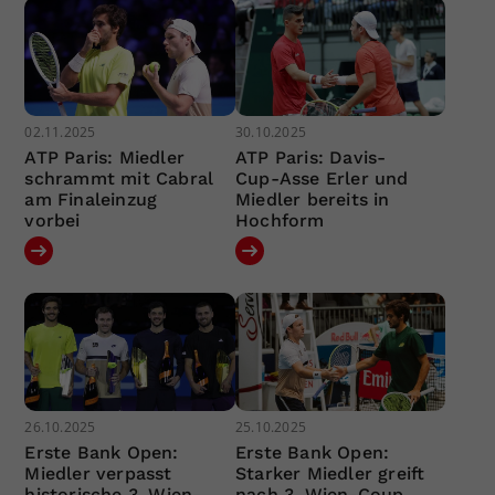
02.11.2025
30.10.2025
ATP Paris: Miedler
ATP Paris: Davis-
schrammt mit Cabral
Cup-Asse Erler und
am Finaleinzug
Miedler bereits in
vorbei
Hochform
26.10.2025
25.10.2025
Erste Bank Open:
Erste Bank Open:
Miedler verpasst
Starker Miedler greift
historische 3. Wien-
nach 3. Wien-Coup