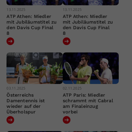
13.11.2025
13.11.2025
ATP Athen: Miedler
ATP Athen: Miedler
mit Jubiläumstitel zu
mit Jubiläumstitel zu
den Davis Cup Final
den Davis Cup Final
8
8
03.11.2025
02.11.2025
Österreichs
ATP Paris: Miedler
Damentennis ist
schrammt mit Cabral
wieder auf der
am Finaleinzug
Überholspur
vorbei