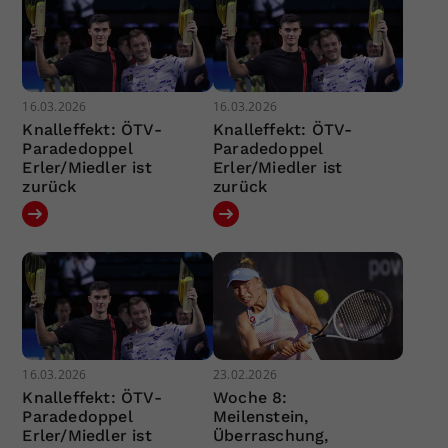
16.03.2026
16.03.2026
Knalleffekt: ÖTV-
Knalleffekt: ÖTV-
Paradedoppel
Paradedoppel
Erler/Miedler ist
Erler/Miedler ist
zurück
zurück
16.03.2026
23.02.2026
Knalleffekt: ÖTV-
Woche 8:
Paradedoppel
Meilenstein,
Erler/Miedler ist
Überraschung,