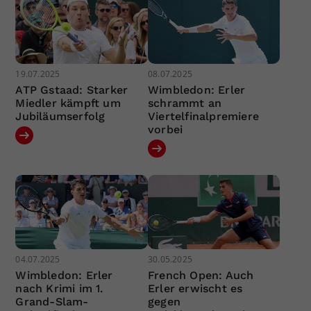
19.07.2025
08.07.2025
ATP Gstaad: Starker
Wimbledon: Erler
Miedler kämpft um
schrammt an
Jubiläumserfolg
Viertelfinalpremiere
vorbei
04.07.2025
30.05.2025
Wimbledon: Erler
French Open: Auch
nach Krimi im 1.
Erler erwischt es
Grand-Slam-
gegen