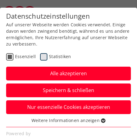
Zurück zur Newsübersicht
Datenschutzeinstellungen
Kärntner Tennisverband
Auf unserer Webseite werden Cookies verwendet. Einige
davon werden zwingend benötigt, während es uns andere
ermöglichen, Ihre Nutzererfahrung auf unserer Webseite
zu verbessern.
ATP
Turniere
Essenziell
Statistiken
ATP Paris:
Halbfinalpremiere für
Alle akzeptieren
Miedler auf Masters-
Speichern & schließen
1000-Ebene
Nur essenzielle Cookies akzeptieren
Für Alexander Erler ist im Doppel beim
Millionenturnier in Frankreichs
Weitere Informationen anzeigen
Essenziell
Hauptstadt hingegen Endstation.
Essenzielle Cookies werden für grundlegende
Powered by