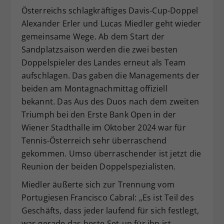
Österreichs schlagkräftiges Davis-Cup-Doppel
Dieser Wert speichert Ihre Consent-
Alexander Erler und Lucas Miedler geht wieder
Einstellungen. Unter anderem eine
zufällig generierte ID, für die
gemeinsame Wege. Ab dem Start der
Zweck
historische Speicherung Ihrer
Sandplatzsaison werden die zwei besten
vorgenommen Einstellungen, falls der
Doppelspieler des Landes erneut als Team
Webseiten-Betreiber dies eingestellt
aufschlagen. Das gaben die Managements der
hat.
beiden am Montagnachmittag offiziell
bekannt. Das Aus des Duos nach dem zweiten
Triumph bei den Erste Bank Open in der
Wiener Stadthalle im Oktober 2024 war für
Tennis-Österreich sehr überraschend
gekommen. Umso überraschender ist jetzt die
Reunion der beiden Doppelspezialisten.
Miedler äußerte sich zur Trennung vom
Portugiesen Francisco Cabral: „Es ist Teil des
Geschäfts, dass jeder laufend für sich festlegt,
was gerade das beste Set-up für ihn ist.