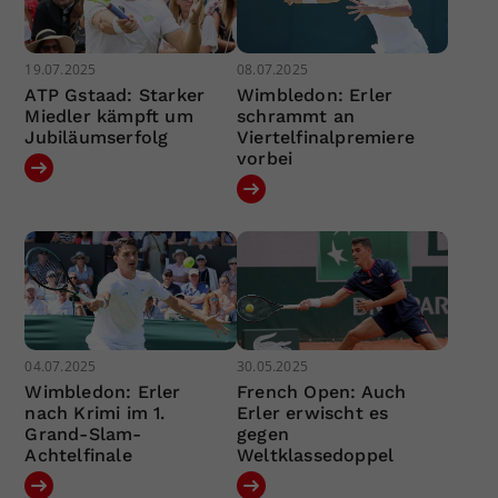
19.07.2025
08.07.2025
ATP Gstaad: Starker
Wimbledon: Erler
Miedler kämpft um
schrammt an
Jubiläumserfolg
Viertelfinalpremiere
vorbei
04.07.2025
30.05.2025
Wimbledon: Erler
French Open: Auch
nach Krimi im 1.
Erler erwischt es
Grand-Slam-
gegen
Achtelfinale
Weltklassedoppel