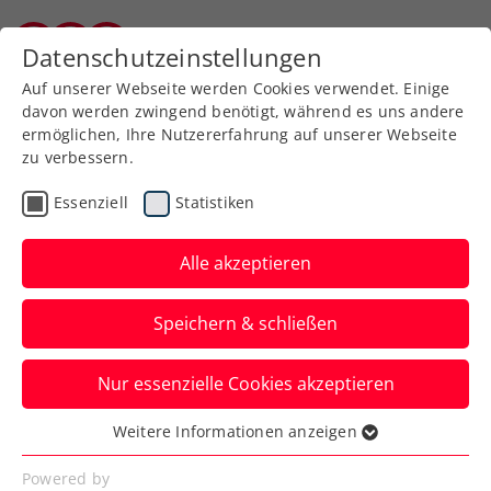
Zurück zur Newsübersicht
Datenschutzeinstellungen
Kärntner Tennisverband
Auf unserer Webseite werden Cookies verwendet. Einige
davon werden zwingend benötigt, während es uns andere
ermöglichen, Ihre Nutzererfahrung auf unserer Webseite
zu verbessern.
ATP
Turniere
Essenziell
Statistiken
Knalleffekt: ÖTV-
Paradedoppel
Alle akzeptieren
Erler/Miedler ist zurück
Speichern & schließen
Österreichs Davis-Cup-Duo bildet ab
Nur essenzielle Cookies akzeptieren
sofort auch abseits der
Nationalmannschaft wieder ein Team.
Weitere Informationen anzeigen
Essenziell
Verfasst von: Presseaussendung / Redaktion, 16.03.2026
Essenzielle Cookies werden für grundlegende
Powered by