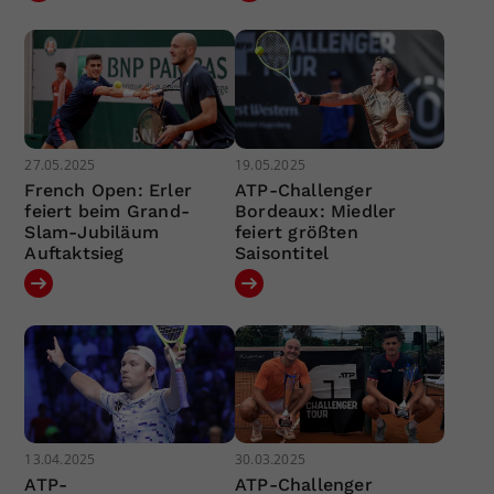
27.05.2025
19.05.2025
French Open: Erler
ATP-Challenger
feiert beim Grand-
Bordeaux: Miedler
Slam-Jubiläum
feiert größten
Auftaktsieg
Saisontitel
13.04.2025
30.03.2025
ATP-
ATP-Challenger