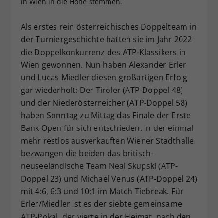
in Wien in die Höhe stemmen.
Dieser Wert speichert Ihre Consent-
Einstellungen. Unter anderem eine
Als erstes rein österreichisches Doppelteam in
zufällig generierte ID, für die
der Turniergeschichte hatten sie im Jahr 2022
Zweck
historische Speicherung Ihrer
die Doppelkonkurrenz des ATP-Klassikers in
vorgenommen Einstellungen, falls der
Wien gewonnen. Nun haben Alexander Erler
Webseiten-Betreiber dies eingestellt
hat.
und Lucas Miedler diesen großartigen Erfolg
gar wiederholt: Der Tiroler (ATP-Doppel 48)
und der Niederösterreicher (ATP-Doppel 58)
haben Sonntag zu Mittag das Finale der Erste
Bank Open für sich entschieden. In der einmal
mehr restlos ausverkauften Wiener Stadthalle
bezwangen die beiden das britisch-
neuseeländische Team Neal Skupski (ATP-
Doppel 23) und Michael Venus (ATP-Doppel 24)
mit 4:6, 6:3 und 10:1 im Match Tiebreak. Für
Erler/Miedler ist es der siebte gemeinsame
ATP-Pokal, der vierte in der Heimat, nach den