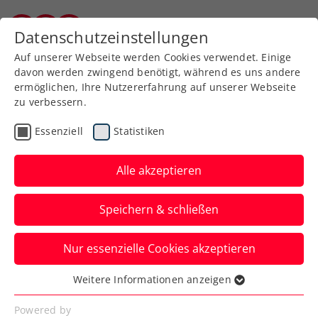
Zurück zur Newsübersicht
Datenschutzeinstellungen
Kärntner Tennisverband
Auf unserer Webseite werden Cookies verwendet. Einige
davon werden zwingend benötigt, während es uns andere
ermöglichen, Ihre Nutzererfahrung auf unserer Webseite
zu verbessern.
Turniere
ATP
Essenziell
Statistiken
Erste Bank Open: 2.
Wien-Triumph zum
Alle akzeptieren
Abschied von
Speichern & schließen
Erler/Miedler
Nur essenzielle Cookies akzeptieren
Das ÖTV-Spitzendoppel setzt sich im
Finale des ATP-500-Heimevents im letzten
Weitere Informationen anzeigen
Essenziell
gemeinsamen Match durch.
Essenzielle Cookies werden für grundlegende
Powered by