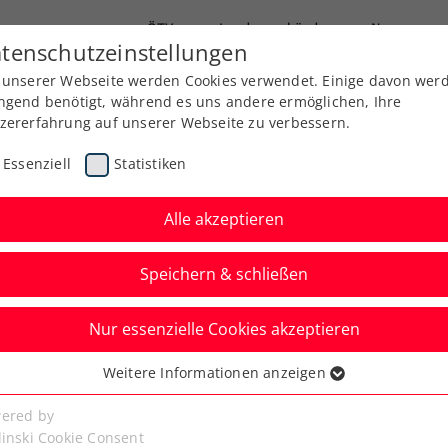
ÖTV
Landesverbände
News
tenschutzeinstellungen
 unserer Webseite werden Cookies verwendet. Einige davon wer
Ausbildung
Services
Über uns
ngend benötigt, während es uns andere ermöglichen, Ihre
zererfahrung auf unserer Webseite zu verbessern.
Essenziell
Statistiken
Alle akzeptieren
Speichern & schließen
ere
Nur essenzielle Cookies akzeptieren
in the City by Erste
Weitere Informationen anzeigen
ssenziell
senzielle Cookies werden für grundlegende Funktionen der
ered by
bseite benötigt. Dadurch ist gewährleistet, dass die Webseite
linski Cookie Consent