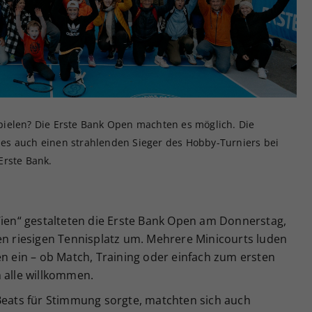
Zweck
generierte ID, für die historische Speicherung
Ihrer vorgenommen Einstellungen, falls der
Webseiten-Betreiber dies eingestellt hat.
ielen? Die Erste Bank Open machten es möglich. Die
es auch einen strahlenden Sieger des Hobby-Turniers bei
Erste Bank.
Wien“ gestalteten die Erste Bank Open am Donnerstag,
en riesigen Tennisplatz um. Mehrere Minicourts luden
en ein – ob Match, Training oder einfach zum ersten
 alle willkommen.
 Beats für Stimmung sorgte, matchten sich auch