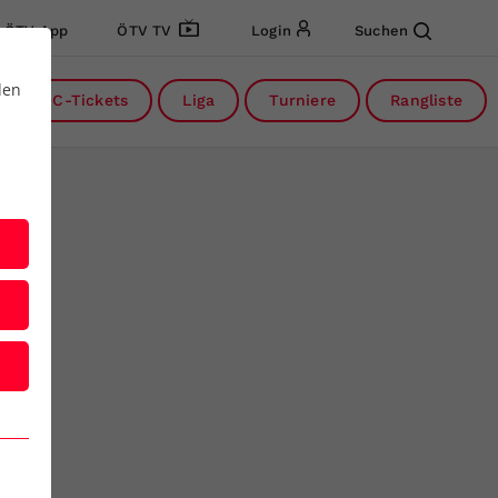
ÖTV App
ÖTV TV
Login
Suchen
den
DC-Tickets
Liga
Turniere
Rangliste