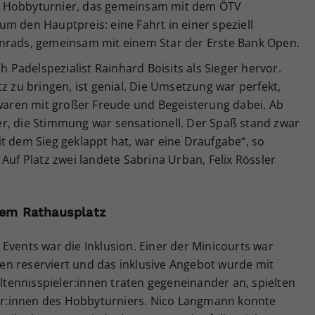
m Hobbyturnier, das gemeinsam mit dem ÖTV
m den Hauptpreis: eine Fahrt in einer speziell
enrads, gemeinsam mit einem Star der Erste Bank Open.
ch Padelspezialist Rainhard Boisits als Sieger hervor.
z zu bringen, ist genial. Die Umsetzung war perfekt,
 waren mit großer Freude und Begeisterung dabei. Ab
r, die Stimmung war sensationell. Der Spaß stand zwar
t dem Sieg geklappt hat, war eine Draufgabe“, so
Auf Platz zwei landete Sabrina Urban, Felix Rössler
 dem Rathausplatz
Events war die Inklusion. Einer der Minicourts war
nnen reserviert und das inklusive Angebot wurde mit
ennisspieler:innen traten gegeneinander an, spielten
r:innen des Hobbyturniers. Nico Langmann konnte