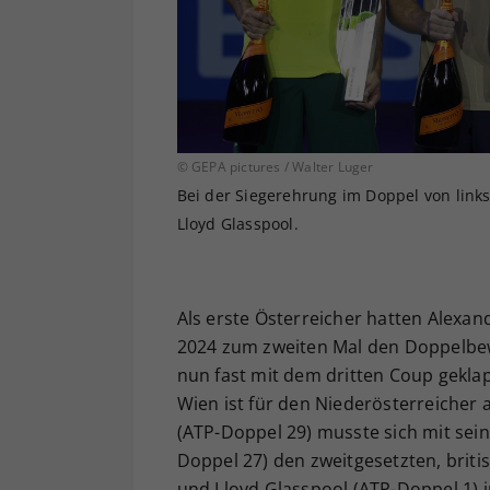
© GEPA pictures / Walter Luger
Bei der Siegerehrung im Doppel von links 
Lloyd Glasspool.
Als erste Österreicher hatten Alexan
2024 zum zweiten Mal den Doppelbew
nun fast mit dem dritten Coup geklap
Wien ist für den Niederösterreicher 
(ATP-Doppel 29) musste sich mit sei
Doppel 27) den zweitgesetzten, brit
und Lloyd Glasspool (ATP-Doppel 1) i