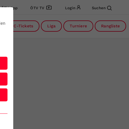
ÖTV App
ÖTV TV
Login
Suchen
den
DC-Tickets
Liga
Turniere
Rangliste