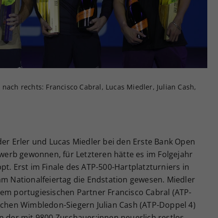
Zweck
generierte ID, für die historische Speicherung
Ihrer vorgenommen Einstellungen, falls der
Webseiten-Betreiber dies eingestellt hat.
nach rechts: Francisco Cabral, Lucas Miedler, Julian Cash,
der Erler und Lucas Miedler bei den Erste Bank Open
erb gewonnen, für Letzteren hätte es im Folgejahr
pt. Erst im Finale des ATP-500-Hartplatzturniers in
am Nationalfeiertag die Endstation gewesen. Miedler
nem portugiesischen Partner Francisco Cabral (ATP-
ischen Wimbledon-Siegern Julian Cash (ATP-Doppel 4)
n der mit 9800 Zuschauer:innen neuerlich restlos