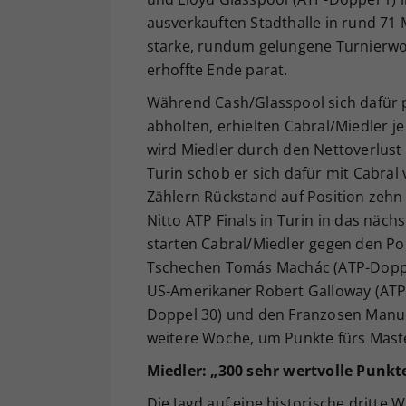
ausverkauften Stadthalle in rund 71 M
starke, rundum gelungene Turnierwoc
erhoffte Ende parat.
Während Cash/Glasspool sich dafür 
abholten, erhielten Cabral/Miedler j
wird Miedler durch den Nettoverlust 
Turin schob er sich dafür mit Cabral 
Zählern Rückstand auf Position zehn 
Nitto ATP Finals in Turin in das näc
starten Cabral/Miedler gegen den P
Tschechen Tomás Machác (ATP-Doppel 
US-Amerikaner Robert Galloway (ATP-
Doppel 30) und den Franzosen Manue
weitere Woche, um Punkte fürs Mast
Miedler: „300 sehr wertvolle Punkte
Die Jagd auf eine historische dritte