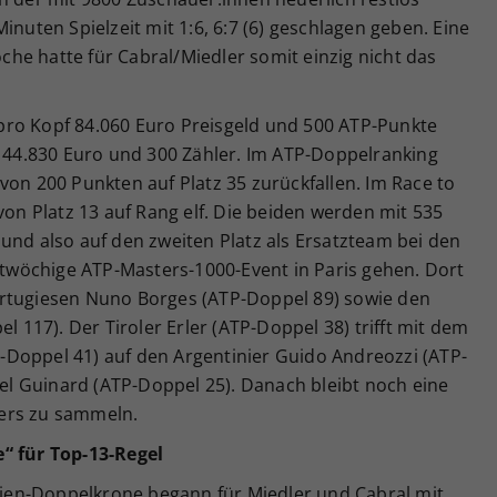
inuten Spielzeit mit 1:6, 6:7 (6) geschlagen geben. Eine
he hatte für Cabral/Miedler somit einzig nicht das
pro Kopf 84.060 Euro Preisgeld und 500 ATP-Punkte
e 44.830 Euro und 300 Zähler. Im ATP-Doppelranking
von 200 Punkten auf Platz 35 zurückfallen. Im Race to
von Platz 13 auf Rang elf. Die beiden werden mit 535
und also auf den zweiten Platz als Ersatzteam bei den
hstwöchige ATP-Masters-1000-Event in Paris gehen. Dort
ortugiesen Nuno Borges (ATP-Doppel 89) sowie den
117). Der Tiroler Erler (ATP-Doppel 38) trifft mit dem
Doppel 41) auf den Argentinier Guido Andreozzi (ATP-
l Guinard (ATP-Doppel 25). Danach bleibt noch eine
ers zu sammeln.
“ für Top-13-Regel
 Wien-Doppelkrone begann für Miedler und Cabral mit