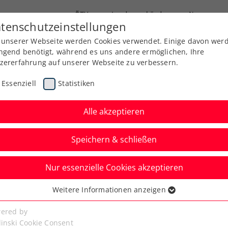
ÖTV
Landesverbände
News
tenschutzeinstellungen
 unserer Webseite werden Cookies verwendet. Einige davon wer
Ausbildung
Services
Über uns
ngend benötigt, während es uns andere ermöglichen, Ihre
zererfahrung auf unserer Webseite zu verbessern.
Essenziell
Statistiken
Alle akzeptieren
Speichern & schließen
Nur essenzielle Cookies akzeptieren
n: Miedler verpasst
Weitere Informationen anzeigen
ssenziell
 Wien-Doppelkrone
senzielle Cookies werden für grundlegende Funktionen der
ered by
bseite benötigt. Dadurch ist gewährleistet, dass die Webseite
linski Cookie Consent