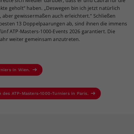
freute sich Miedler darüber, dass er und Cabral für die
kte geholt“ haben. „Deswegen bin ich jetzt natürlich
, aber gewissermaßen auch erleichtert.“ Schließen
 besten 13 Doppelpaarungen ab, sind ihnen die immens
 fünf ATP-Masters-1000-Events 2026 garantiert. Die
ahr weiter gemeinsam anzutreten.
rniers in Wien.
e des ATP-Masters-1000-Turniers in Paris.