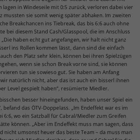
 lagen in Windeseile mit 0:5 zurück, verloren dabei vier
tz mussten sie somit wenig später abhaken. Im zweiten
che Breakchancen ins Tiebreak, das bis 6:6 auch ohne
ckte bei diesem Stand Cash/Glasspool, die im Anschluss
 „Die haben echt gut angefangen, wir halt nicht ganz
sserl ins Rollen kommen lässt, dann sind die einfach
auch den Platz sehr klein, können bei ihren Spielzügen
eingehen, wenn sie schon Break vorne sind, sie können
Servieren tun sie sowieso gut. Sie haben am Anfang
wir natürlich nicht, aber das ist auch ein bisserl ihnen
per Level gespielt haben“, resümierte Miedler.
 bisschen besser hineingefunden, haben unser Spiel ein
 befand das ÖTV-Doppelass. „Im Endeffekt war es im
i 6:6, wo ein Satzball für Cabral/Miedler zum Greifen
hätte können. „Aber im Endeffekt muss man sagen, dass
ind nicht umsonst heuer das beste Team – da muss man