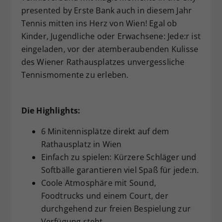
presented by Erste Bank
auch in diesem Jahr
Dieser Wert speichert Ihre Consent-
Einstellungen. Unter anderem eine
Tennis mitten ins Herz von Wien! Egal ob
zufällig generierte ID, für die
Kinder, Jugendliche oder Erwachsene: Jede:r ist
Zweck
historische Speicherung Ihrer
eingeladen, vor der atemberaubenden Kulisse
vorgenommen Einstellungen, falls der
des Wiener Rathausplatzes unvergessliche
Webseiten-Betreiber dies eingestellt
Tennismomente zu erleben.
hat.
Die Highlights:
6 Minitennisplätze direkt auf dem
Rathausplatz in Wien
Einfach zu spielen: Kürzere Schläger und
Softbälle garantieren viel Spaß für jede:n.
Coole Atmosphäre mit Sound,
Foodtrucks und einem Court, der
durchgehend zur freien Bespielung zur
Verfügung steht.