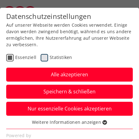
Zurück zur Newsübersicht
Datenschutzeinstellungen
Kärntner Tennisverband
Auf unserer Webseite werden Cookies verwendet. Einige
davon werden zwingend benötigt, während es uns andere
ermöglichen, Ihre Nutzererfahrung auf unserer Webseite
zu verbessern.
Turniere
ATP
Essenziell
Statistiken
Magic Moments in the
City presented by Erste
Alle akzeptieren
Bank
Speichern & schließen
Tennis auf dem Rathausplatz: Erlebe von
Nur essenzielle Cookies akzeptieren
16. bis 19. Oktober 2025 deinen
magischen Tennismoment.
Weitere Informationen anzeigen
Essenziell
Verfasst von: Presseaussendung / Redaktion, 01.10.2025
Essenzielle Cookies werden für grundlegende
Powered by