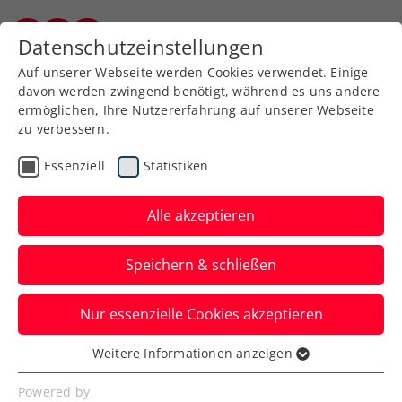
Zurück zur Newsübersicht
Datenschutzeinstellungen
Kärntner Tennisverband
Auf unserer Webseite werden Cookies verwendet. Einige
davon werden zwingend benötigt, während es uns andere
ermöglichen, Ihre Nutzererfahrung auf unserer Webseite
zu verbessern.
Turniere
Kids & Jugend
ATP
Essenziell
Statistiken
ÖTV Events
Alle akzeptieren
Erste Bank Open:
Speichern & schließen
Verdiente Bühne für
Sieger:innen des Drei
Nur essenzielle Cookies akzeptieren
Tennisschulcups
Weitere Informationen anzeigen
Essenziell
Die Kids des Georg von Peuerbach
Essenzielle Cookies werden für grundlegende
Powered by