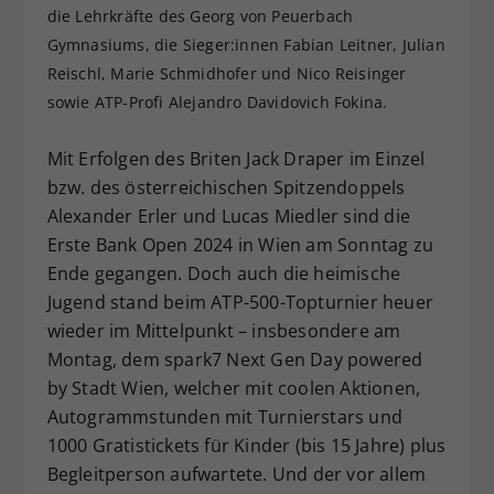
die Lehrkräfte des Georg von Peuerbach
Dieser Wert speichert Ihre Consent-
Gymnasiums, die Sieger:innen Fabian Leitner, Julian
Einstellungen. Unter anderem eine
Reischl, Marie Schmidhofer und Nico Reisinger
zufällig generierte ID, für die
Zweck
historische Speicherung Ihrer
sowie ATP-Profi Alejandro Davidovich Fokina.
vorgenommen Einstellungen, falls der
Webseiten-Betreiber dies eingestellt
Mit Erfolgen des Briten Jack Draper im Einzel
hat.
bzw. des österreichischen Spitzendoppels
Alexander Erler und Lucas Miedler sind die
Erste Bank Open 2024 in Wien am Sonntag zu
Ende gegangen. Doch auch die heimische
Jugend stand beim ATP-500-Topturnier heuer
wieder im Mittelpunkt – insbesondere am
Montag, dem spark7 Next Gen Day powered
by Stadt Wien, welcher mit coolen Aktionen,
Autogrammstunden mit Turnierstars und
1000 Gratistickets für Kinder (bis 15 Jahre) plus
Begleitperson aufwartete. Und der vor allem