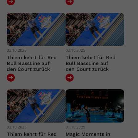
02.10.2025
02.10.2025
Thiem kehrt für Red
Thiem kehrt für Red
Bull BassLine auf
Bull BassLine auf
den Court zurück
den Court zurück
02.10.2025
01.10.2025
Thiem kehrt für Red
Magic Moments in