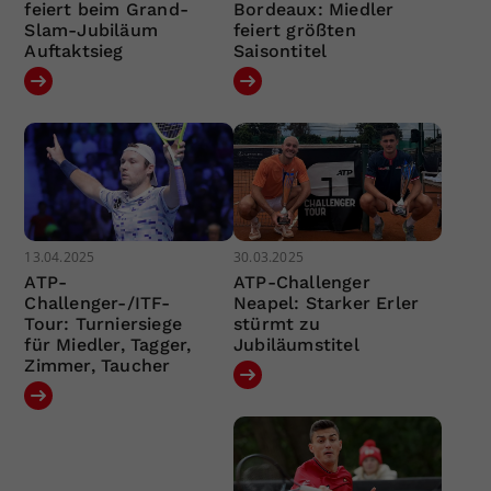
feiert beim Grand-
Bordeaux: Miedler
Slam-Jubiläum
feiert größten
Auftaktsieg
Saisontitel
13.04.2025
30.03.2025
ATP-
ATP-Challenger
Challenger-/ITF-
Neapel: Starker Erler
Tour: Turniersiege
stürmt zu
für Miedler, Tagger,
Jubiläumstitel
Zimmer, Taucher