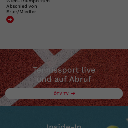
Wien-Triumph zum
Abschied von
Erler/Miedler
Tennissport live
und auf Abruf
ÖTV TV
Inside-In