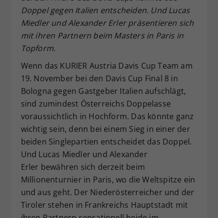
Doppel gegen Italien entscheiden. Und Lucas
Dieser Wert speichert Ihre Consent-
Einstellungen. Unter anderem eine
Miedler und Alexander Erler präsentieren sich
zufällig generierte ID, für die
mit ihren Partnern beim Masters in Paris in
Zweck
historische Speicherung Ihrer
Topform.
vorgenommen Einstellungen, falls der
Webseiten-Betreiber dies eingestellt
Wenn das KURIER Austria Davis Cup Team am
hat.
19. November bei den Davis Cup Final 8 in
Bologna gegen Gastgeber Italien aufschlägt,
sind zumindest Österreichs Doppelasse
voraussichtlich in Hochform. Das könnte ganz
wichtig sein, denn bei einem Sieg in einer der
beiden Singlepartien entscheidet das Doppel.
Und Lucas Miedler und Alexander
Erler bewähren sich derzeit beim
Millionenturnier in Paris, wo die Weltspitze ein
und aus geht. Der Niederösterreicher und der
Tiroler stehen in Frankreichs Hauptstadt mit
ihren Partnern sensationell beide im