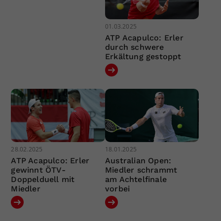
01.03.2025
ATP Acapulco: Erler
durch schwere
Erkältung gestoppt
28.02.2025
18.01.2025
ATP Acapulco: Erler
Australian Open:
gewinnt ÖTV-
Miedler schrammt
Doppelduell mit
am Achtelfinale
Miedler
vorbei