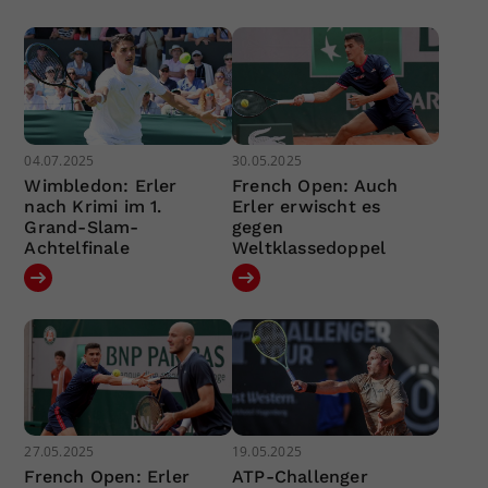
04.07.2025
30.05.2025
Wimbledon: Erler
French Open: Auch
nach Krimi im 1.
Erler erwischt es
Grand-Slam-
gegen
Achtelfinale
Weltklassedoppel
27.05.2025
19.05.2025
French Open: Erler
ATP-Challenger