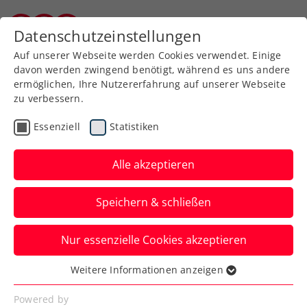
Zurück zur Newsübersicht
Datenschutzeinstellungen
Kärntner Tennisverband
Auf unserer Webseite werden Cookies verwendet. Einige
davon werden zwingend benötigt, während es uns andere
ermöglichen, Ihre Nutzererfahrung auf unserer Webseite
zu verbessern.
ATP
Turniere
Essenziell
Statistiken
ATP Paris: Davis-Cup-
Asse Erler und Miedler
Alle akzeptieren
bereits in Hochform
Speichern & schließen
Beide stehen beim ATP-Masters-1000-
Nur essenzielle Cookies akzeptieren
Event in Frankreich mit ihren Partnern
bereits im Viertelfinale.
Weitere Informationen anzeigen
Essenziell
Verfasst von: KURIER / Manuel Wachta, 30.10.2025
Essenzielle Cookies werden für grundlegende
Powered by