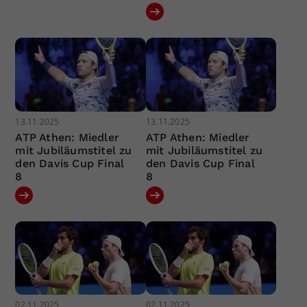
13.11.2025
13.11.2025
ATP Athen: Miedler
ATP Athen: Miedler
mit Jubiläumstitel zu
mit Jubiläumstitel zu
den Davis Cup Final
den Davis Cup Final
8
8
02.11.2025
02.11.2025