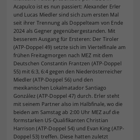
Acapulco ist es nun passiert: Alexander Erler
Dieser Wert speichert Ihre Consent-
Einstellungen. Unter anderem eine
und Lucas Miedler sind sich zum ersten Mal
zufällig generierte ID, für die
seit ihrer Trennung als Doppelteam von Ende
Zweck
historische Speicherung Ihrer
2024 als Gegner gegenübergestanden. Mit
vorgenommen Einstellungen, falls der
besserem Ausgang für Ersteren: Der Tiroler
Webseiten-Betreiber dies eingestellt
(ATP-Doppel 49) setzte sich im Viertelfinale am
hat.
frühen Freitagmorgen nach MEZ mit dem
Deutschen Constantin Frantzen (ATP-Doppel
55) mit 6:3, 6:4 gegen den Niederösterreicher
Miedler (ATP-Doppel 56) und den
mexikanischen Lokalmatador Santiago
González (ATP-Doppel 47) durch. Erler steht
mit seinem Partner also im Halbfinale, wo die
beiden am Samstag ab 2:00 Uhr MEZ auf die
formstarken US-Qualifikanten Christian
Harrison (ATP-Doppel 54) und Evan King (ATP-
Doppel 53) treffen. Diese hatten zuletzt