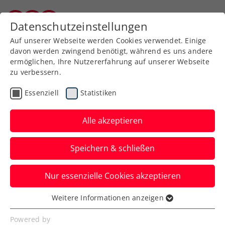
Zurück zur Newsübersicht
Datenschutzeinstellungen
Kärntner Tennisverband
Auf unserer Webseite werden Cookies verwendet. Einige
davon werden zwingend benötigt, während es uns andere
ermöglichen, Ihre Nutzererfahrung auf unserer Webseite
zu verbessern.
ATP
Turniere
Essenziell
Statistiken
ATP Acapulco: Erler
gewinnt ÖTV-Doppelduell
Alle akzeptieren
mit Miedler
Speichern & schließen
Der Tiroler steht dadurch mit seinem
Nur essenzielle Cookies akzeptieren
Partner Constantin Frantzen in der
Vorschlussrunde.
Weitere Informationen anzeigen
Essenziell
Verfasst von: Manuel Wachta, 28.02.2025
Essenzielle Cookies werden für grundlegende
Powered by