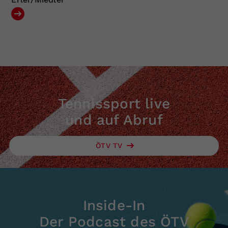
Tennissport live
und auf Abruf
ÖTV TV
Inside-In
Der Podcast des ÖTV