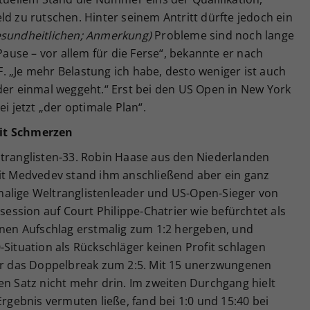
ld zu rutschen. Hinter seinem Antritt dürfte jedoch ein
esundheitlichen; Anmerkung)
Probleme sind noch lange
 Pause – vor allem für die Ferse“, bekannte er nach
 „Je mehr Belastung ich habe, desto weniger ist auch
der einmal weggeht.“ Erst bei den US Open in New York
i jetzt „der optimale Plan“.
mit Schmerzen
ltranglisten-33. Robin Haase aus den Niederlanden
Mit Medvedev stand ihm anschließend aber ein ganz
malige Weltranglistenleader und US-Open-Sieger von
tsession auf Court Philippe-Chatrier wie befürchtet als
einen Aufschlag erstmalig zum 1:2 hergeben, und
-Situation als Rückschläger keinen Profit schlagen
gar das Doppelbreak zum 2:5. Mit 15 unerzwungenen
en Satz nicht mehr drin. Im zweiten Durchgang hielt
Ergebnis vermuten ließe, fand bei 1:0 und 15:40 bei