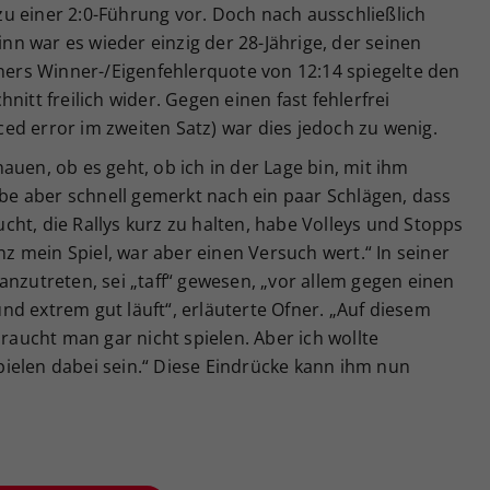
u einer 2:0-Führung vor. Doch nach ausschließlich
n war es wieder einzig der 28-Jährige, der seinen
fners Winner-/Eigenfehlerquote von 12:14 spiegelte den
nitt freilich wider. Gegen einen fast fehlerfrei
ed error im zweiten Satz) war dies jedoch zu wenig.
auen, ob es geht, ob ich in der Lage bin, mit ihm
habe aber schnell gemerkt nach ein paar Schlägen, dass
ht, die Rallys kurz zu halten, habe Volleys und Stopps
anz mein Spiel, war aber einen Versuch wert.“ In seiner
anzutreten, sei „taff“ gewesen, „vor allem gegen einen
d extrem gut läuft“, erläuterte Ofner. „Auf diesem
braucht man gar nicht spielen. Aber ich wollte
ielen dabei sein.“ Diese Eindrücke kann ihm nun