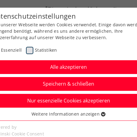
ÖTV
Landesverbände
News
tenschutzeinstellungen
 unserer Webseite werden Cookies verwendet. Einige davon wer
Ausbildung
Services
Über uns
ngend benötigt, während es uns andere ermöglichen, Ihre
zererfahrung auf unserer Webseite zu verbessern.
Essenziell
Statistiken
Alle akzeptieren
Speichern & schließen
Nur essenzielle Cookies akzeptieren
 in Paris durch
Weitere Informationen anzeigen
ssenziell
oppt
senzielle Cookies werden für grundlegende Funktionen der
ered by
bseite benötigt. Dadurch ist gewährleistet, dass die Webseite
linski Cookie Consent