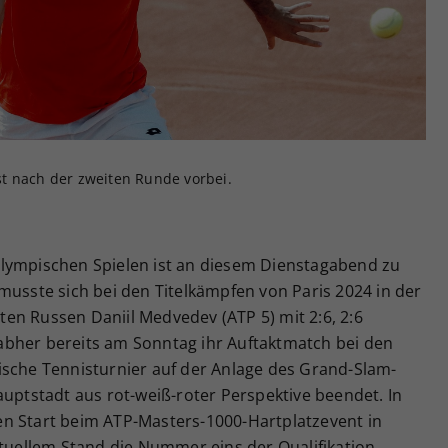
Zweck
generierte ID, für die historische Speicherung
Ihrer vorgenommen Einstellungen, falls der
Webseiten-Betreiber dies eingestellt hat.
t nach der zweiten Runde vorbei.
lympischen Spielen ist an diesem Dienstagabend zu
musste sich bei den Titelkämpfen von Paris 2024 in der
en Russen Daniil Medvedev (ATP 5) mit 2:6, 2:6
abher bereits am Sonntag ihr Auftaktmatch bei den
ische Tennisturnier auf der Anlage des Grand-Slam-
auptstadt aus rot-weiß-roter Perspektive beendet. In
n Start beim ATP-Masters-1000-Hartplatzevent in
ktuellem Stand die Nummer eins der Qualifikation,