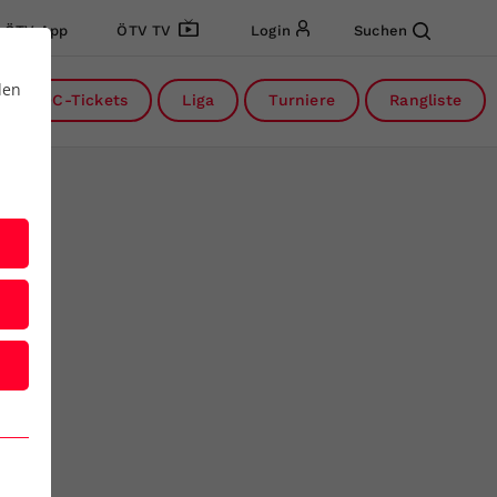
ÖTV App
ÖTV TV
Login
Suchen
den
DC-Tickets
Liga
Turniere
Rangliste