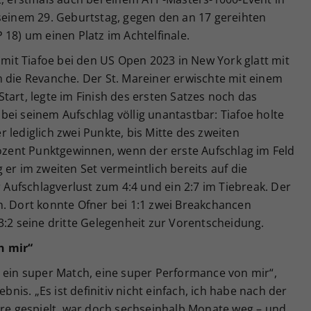
 seinem 29. Geburtstag, gegen den an 17 gereihten
 18) um einen Platz im Achtelfinale.
 mit Tiafoe bei den US Open 2023 in New York glatt mit
 ihm die Revanche. Der St. Mareiner erwischte mit einem
tart, legte im Finish des ersten Satzes noch das
ei seinem Aufschlag völlig unantastbar: Tiafoe holte
 lediglich zwei Punkte, bis Mitte des zweiten
rozent Punktgewinnen, wenn der erste Aufschlag im Feld
 er im zweiten Set vermeintlich bereits auf die
r Aufschlagverlust zum 4:4 und ein 2:7 im Tiebreak. Der
n. Dort konnte Ofner bei 1:1 zwei Breakchancen
3:2 seine dritte Gelegenheit zur Vorentscheidung.
n mir“
r ein super Match, eine super Performance von mir“,
ebnis. „Es ist definitiv nicht einfach, ich habe nach der
ere gespielt, war doch sechseinhalb Monate weg – und