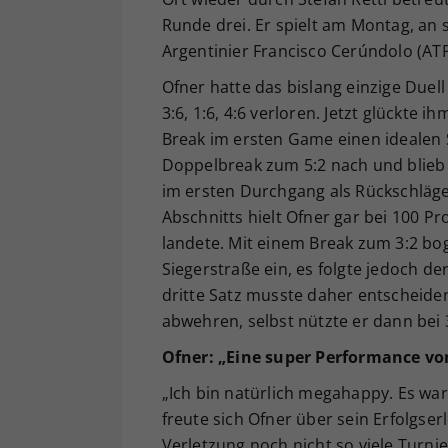
Runde drei. Er spielt am Montag, an
Argentinier Francisco Cerúndolo (ATP
Ofner hatte das bislang einzige Duell
3:6, 1:6, 4:6 verloren. Jetzt glückte
Break im ersten Game einen idealen S
Doppelbreak zum 5:2 nach und blieb b
im ersten Durchgang als Rückschläger
Abschnitts hielt Ofner gar bei 100 P
landete. Mit einem Break zum 3:2 bog
Siegerstraße ein, es folgte jedoch de
dritte Satz musste daher entscheide
abwehren, selbst nützte er dann bei 
Ofner: „Eine super Performance vo
„Ich bin natürlich megahappy. Es wa
freute sich Ofner über sein Erfolgserl
Verletzung noch nicht so viele Turni