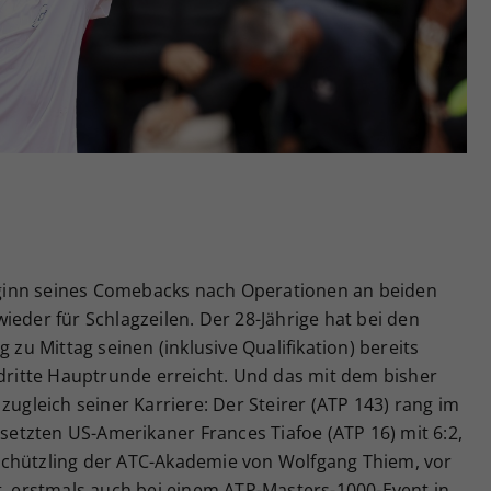
Zweck
generierte ID, für die historische Speicherung
Ihrer vorgenommen Einstellungen, falls der
Webseiten-Betreiber dies eingestellt hat.
ginn seines Comebacks nach Operationen an beiden
ieder für Schlagzeilen. Der 28-Jährige hat bei den
 zu Mittag seinen (inklusive Qualifikation) bereits
 dritte Hauptrunde erreicht. Und das mit dem bisher
zugleich seiner Karriere: Der Steirer (ATP 143) rang im
esetzten US-Amerikaner Frances Tiafoe (ATP 16) mit 6:2,
er Schützling der ATC-Akademie von Wolfgang Thiem, vor
t, erstmals auch bei einem ATP-Masters-1000-Event in