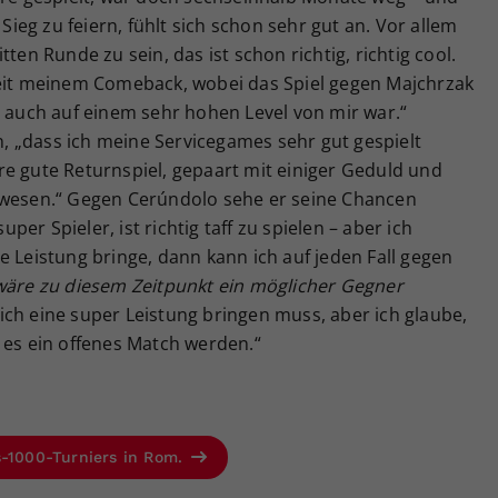
eg zu feiern, fühlt sich schon sehr gut an. Vor allem
ten Runde zu sein, das ist schon richtig, richtig cool.
seit meinem Comeback, wobei das Spiel gegen Majchrzak
n auch auf einem sehr hohen Level von mir war.“
 „dass ich meine Servicegames sehr gut gespielt
re gute Returnspiel, gepaart mit einiger Geduld und
ewesen.“ Gegen Cerúndolo sehe er seine Chancen
uper Spieler, ist richtig taff zu spielen – aber ich
e Leistung bringe, dann kann ich auf jeden Fall gegen
 wäre zu diesem Zeitpunkt ein möglicher Gegner
 ich eine super Leistung bringen muss, aber ich glaube,
 es ein offenes Match werden.“
s-1000-Turniers in Rom.