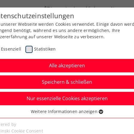
ÖTV
Landesverbände
News
tenschutzeinstellungen
 unserer Webseite werden Cookies verwendet. Einige davon wer
Ausbildung
Services
Über uns
ngend benötigt, während es uns andere ermöglichen, Ihre
zererfahrung auf unserer Webseite zu verbessern.
Essenziell
Statistiken
Alle akzeptieren
Speichern & schließen
Nur essenzielle Cookies akzeptieren
 sorgt beim
Weitere Informationen anzeigen
ssenziell
chlagzeilen
senzielle Cookies werden für grundlegende Funktionen der
ered by
bseite benötigt. Dadurch ist gewährleistet, dass die Webseite
linski Cookie Consent