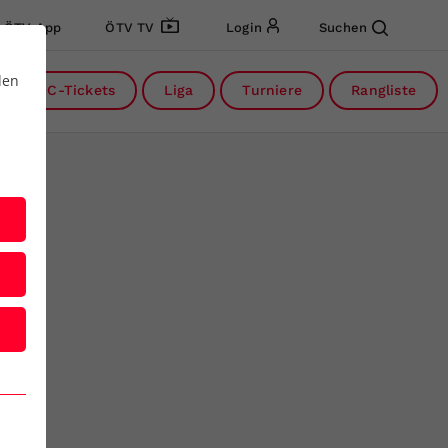
ÖTV App
ÖTV TV
Login
Suchen
den
DC-Tickets
Liga
Turniere
Rangliste