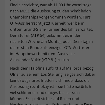
Finale erreichte, war ab 11:00 Uhr vormittags
Dieser Wert speichert Ihre Consent-
Einstellungen. Unter anderem eine
nach MESZ die Auslosung zu den Wimbledon
zufällig generierte ID, für die
Championships vorgenommen worden. Fürs
Zweck
historische Speicherung Ihrer
ÖTV-Ass herrscht jetzt Klarheit, wer beim
vorgenommen Einstellungen, falls der
dritten Grand-Slam-Turnier des Jahres wartet.
Webseiten-Betreiber dies eingestellt
Der Steirer (ATP 54) bekommt es in der
hat.
nächsten Woche am Montag oder Dienstag in
der ersten Runde als einziger ÖTV-Vertreter
im Hauptbewerb mit dem Australier
Aleksandar Vukic (ATP 81) zu tun.
Nach dem Halbfinalauftritt auf Mallorca bezog
Ofner zu seinem Los Stellung, zeigte sich dabei
keineswegs unzufrieden: „Ich finde, dass die
Auslosung recht okay ist – sie hätte natürlich
viel schlimmer und einiges besser sein
können. Er spielt sicher auf Rasen und
Hardcourt richtig gut, dürfte auch gut in Form