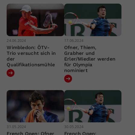
24.06.2024
17.06.2024
Wimbledon: ÖTV-
Ofner, Thiem,
Trio versucht sich in
Grabher und
der
Erler/Miedler werden
Qualifikationsmühle
für Olympia
nominiert
31.05.2024
30.05.2024
French Open: Ofner
French Open: