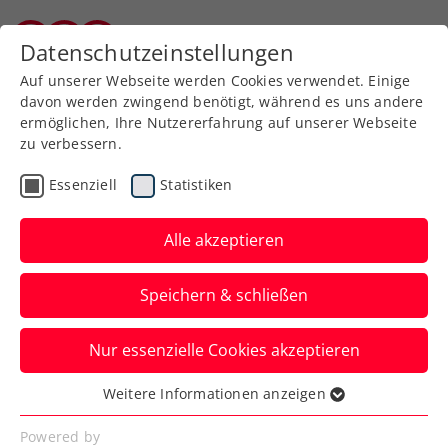
Zurück zur Newsübersicht
Datenschutzeinstellungen
Kärntner Tennisverband
Auf unserer Webseite werden Cookies verwendet. Einige
davon werden zwingend benötigt, während es uns andere
ermöglichen, Ihre Nutzererfahrung auf unserer Webseite
zu verbessern.
Turniere
ATP
Essenziell
Statistiken
Wimbledon: Ofner droht
frühes Duell mit
Alle akzeptieren
Titelverteidiger Alcaraz
Speichern & schließen
Österreichs Topspieler eröffnet beim
Nur essenzielle Cookies akzeptieren
Grand-Slam-Turnier in London zunächst
gegen Aleksandar Vukic.
Weitere Informationen anzeigen
Essenziell
Verfasst von: Manuel Wachta, 28.06.2024
Essenzielle Cookies werden für grundlegende
Powered by