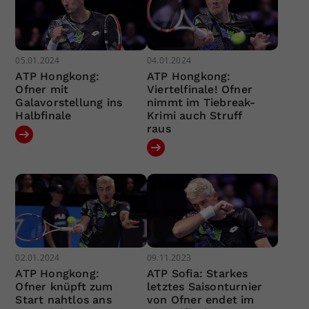
05.01.2024
04.01.2024
ATP Hongkong:
ATP Hongkong:
Ofner mit
Viertelfinale! Ofner
Galavorstellung ins
nimmt im Tiebreak-
Halbfinale
Krimi auch Struff
raus
02.01.2024
09.11.2023
ATP Hongkong:
ATP Sofia: Starkes
Ofner knüpft zum
letztes Saisonturnier
Start nahtlos ans
von Ofner endet im