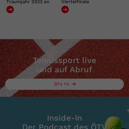
Traumjahr 2023 an
Viertelfinale
Tennissport live
und auf Abruf
ÖTV TV
Inside-In
Der Podcast des ÖTV