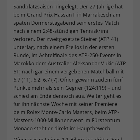
Sandplatzsaison hingelegt. Der 27-Jährige hat
Dieser Wert speichert Ihre Consent-
beim Grand Prix Hassan II in Marrakesch am
Einstellungen. Unter anderem eine
zufällig generierte ID, für die
späten Donnerstagabend sein erstes Match
Zweck
historische Speicherung Ihrer
nach einem 2:48-stündigen Tenniskrimi
vorgenommen Einstellungen, falls der
verloren. Der zweitgesetzte Steirer (ATP 41)
Webseiten-Betreiber dies eingestellt
unterlag, nach einem Freilos in der ersten
hat.
Runde, im Achtelfinale des ATP-250-Events in
Marokko dem Australier Aleksandar Vukic (ATP
61) nach gar einem vergebenen Matchball mit
6:7 (11), 6:2, 6:7 (7). Ofner gewann zudem fünf
Punkte mehr als sein Gegner (124:119) – und
schied am Ende dennoch aus. Weiter geht es
für ihn nächste Woche mit seiner Premiere
beim Rolex Monte-Carlo Masters, beim ATP-
Masters-1000-Millionenevent im Fürstentum
Monaco steht er direkt im Hauptbewerb.
Ofner war mit einer 1:1-Bilanz ins dritte Duell