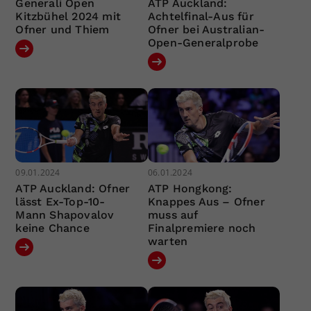
Generali Open
ATP Auckland:
Kitzbühel 2024 mit
Achtelfinal-Aus für
Ofner und Thiem
Ofner bei Australian-
Open-Generalprobe
09.01.2024
06.01.2024
ATP Auckland: Ofner
ATP Hongkong:
lässt Ex-Top-10-
Knappes Aus – Ofner
Mann Shapovalov
muss auf
keine Chance
Finalpremiere noch
warten