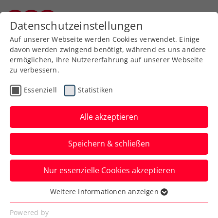
Zurück zur Newsübersicht
Datenschutzeinstellungen
Kärntner Tennisverband
Auf unserer Webseite werden Cookies verwendet. Einige
davon werden zwingend benötigt, während es uns andere
ermöglichen, Ihre Nutzererfahrung auf unserer Webseite
zu verbessern.
Turniere
ATP
Essenziell
Statistiken
ATP Marrakesch: Ofner
startet Sandsaison nach
Alle akzeptieren
Krimi mit Niederlage
Speichern & schließen
Alexander Erler und Lucas Miedler halten
Nur essenzielle Cookies akzeptieren
dafür Österreichs Fahne in Marokko im
Doppelbewerb hoch.
Weitere Informationen anzeigen
Essenziell
Verfasst von: Manuel Wachta, 04.04.2024
Essenzielle Cookies werden für grundlegende
Powered by