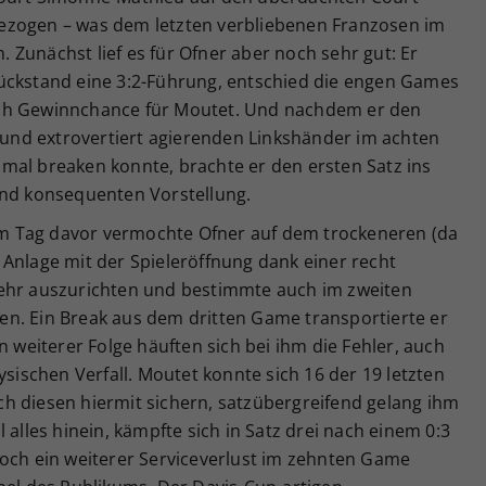
ezogen – was dem letzten verbliebenen Franzosen im
Zunächst lief es für Ofner aber noch sehr gut: Er
ückstand eine 3:2-Führung, entschied die engen Games
 nach Gewinnchance für Moutet. Und nachdem er den
nd extrovertiert agierenden Linkshänder im achten
mal breaken konnte, brachte er den ersten Satz ins
und konsequenten Vorstellung.
m Tag davor vermochte Ofner auf dem trockeneren (da
Anlage mit der Spieleröffnung dank einer recht
mehr auszurichten und bestimmte auch im zweiten
n. Ein Break aus dem dritten Game transportierte er
n weiterer Folge häuften sich bei ihm die Fehler, auch
schen Verfall. Moutet konnte sich 16 der 19 letzten
h diesen hiermit sichern, satzübergreifend gelang ihm
 alles hinein, kämpfte sich in Satz drei nach einem 0:3
Doch ein weiterer Serviceverlust im zehnten Game