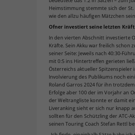
bedeutete das 1:2 in Sätzen – zum Ju
Heimstimmung stemmte sich der St.
wie den allzu häufigen Mätzchen sei
Ofner investiert seine letzten Kräf
In den vierten Abschnitt investierte
Kräfte. Sein Akku war freilich schon 
seiner Seite: Jeweils nach 40:30-Führ
mit 0:5 ins Hintertreffen gerieten l
Österreichs aktueller Spitzenspiele
Involvierung des Publikums noch eini
Roland Garros 2024 für ihn trotzdem
Erfolge aber 100 der im Vorjahr an O
der Weltrangliste konnte er damit ein
Liveranking sieht er sich nur knapp 
sollten für den Schützling der ATC-
seinen Touring Coach Stefan Rettl bet
„Ich finde, eineinhalb Sätze habe ich r