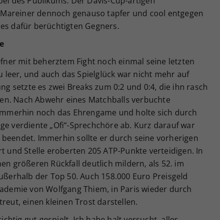
bel des Publikums. Der Davis-Cup-artigen
 Mareiner dennoch genauso tapfer und cool entgegen
nes dafür berüchtigten Gegners.
te
 Ofner mit beherztem Fight noch einmal seine letzten
zu leer, und auch das Spielglück war nicht mehr auf
ung setzte es zwei Breaks zum 0:2 und 0:4, die ihn rasch
ießen. Nach Abwehr eines Matchballs verbuchte
r immerhin noch das Ehrengame und holte sich durch
ge verdiente „Ofi“-Sprechchöre ab. Kurz darauf war
 beendet. Immerhin sollte er durch seine vorherigen
rt und Stelle eroberten 205 ATP-Punkte verteidigen. In
en größeren Rückfall deutlich mildern, als 52. im
außerhalb der Top 50. Auch 158.000 Euro Preisgeld
Akademie von Wolfgang Thiem, in Paris wieder durch
reut, einen kleinen Trost darstellen.
ichtig gut gespielt. Ich habe halt versucht, alles