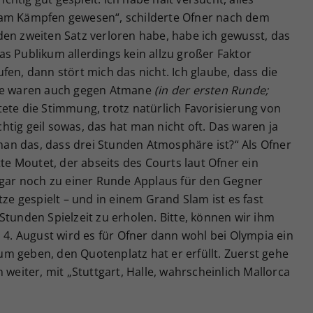
 am Kämpfen gewesen“, schilderte Ofner nach dem
den zweiten Satz verloren habe, habe ich gewusst, das
 das Publikum allerdings kein allzu großer Faktor
fen, dann stört mich das nicht. Ich glaube, dass die
die waren auch gegen Atmane
(in der ersten Runde;
tete die Stimmung, trotz natürlich Favorisierung von
ichtig geil sowas, das hat man nicht oft. Das waren ja
n das, dass drei Stunden Atmosphäre ist?“ Als Ofner
tte Moutet, der abseits des Courts laut Ofner ein
m gar noch zu einer Runde Applaus für den Gegner
tze gespielt – und in einem Grand Slam ist es fast
Stunden Spielzeit zu erholen. Bitte, können wir ihm
s 4. August wird es für Ofner dann wohl bei Olympia ein
m geben, den Quotenplatz hat er erfüllt. Zuerst gehe
 weiter, mit „Stuttgart, Halle, wahrscheinlich Mallorca