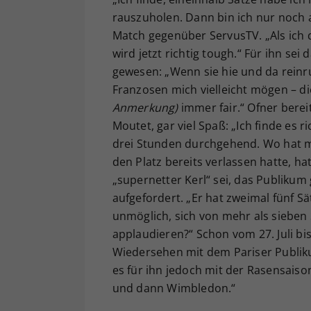
rauszuholen. Dann bin ich nur noch
Match gegenüber ServusTV. „Als ich 
wird jetzt richtig tough.“ Für ihn sei
gewesen: „Wenn sie hie und da reinru
Franzosen mich vielleicht mögen – 
Anmerkung)
immer fair.“ Ofner berei
Moutet, gar viel Spaß: „Ich finde es r
drei Stunden durchgehend. Wo hat ma
den Platz bereits verlassen hatte, ha
„supernetter Kerl“ sei, das Publiku
aufgefordert. „Er hat zweimal fünf Sä
unmöglich, sich von mehr als sieben 
applaudieren?“ Schon vom 27. Juli bi
Wiedersehen mit dem Pariser Publiku
es für ihn jedoch mit der Rasensaison
und dann Wimbledon.“