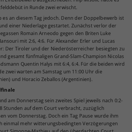
felddebüt in Runde zwei erwischt.
ab es an diesem Tag jedoch. Denn der Doppelbewerb ist
und einer Niederlage gestartet. Zunächst verlor der
egassen Romain Arneodo gegen den Briten Luke
nsouri mit 2:6, 4:6. Für Alexander Erler und Lucas
er: Der Tiroler und der Niederösterreicher besiegten zu
 und gesamt fünfmaligen Grand-Slam-Champion Nicolas
smann Quentin Halys mit 6:4, 6:4. Für die beiden wird
Runde zwei warten am Samstag um 11:00 Uhr die
ien) und Horacio Zeballos (Argentinien).
lfinale
nd am Donnerstag sein zweites Spiel jeweils nach 0:2-
8 Stunden auf dem Court verbracht, zuzüglich
en vom Donnerstag. Doch ein Tag Pause wurde ihm
ch einmal mehr witterungsbedingten Verzögerungen
Court Simonne-Mathieu auf den überdachten Court