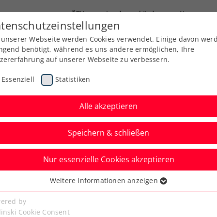
ÖTV
Landesverbände
News
tenschutzeinstellungen
 unserer Webseite werden Cookies verwendet. Einige davon wer
Ausbildung
Services
Über uns
ngend benötigt, während es uns andere ermöglichen, Ihre
zererfahrung auf unserer Webseite zu verbessern.
Essenziell
Statistiken
Alle akzeptieren
Speichern & schließen
Nur essenzielle Cookies akzeptieren
fner geht nach
Weitere Informationen anzeigen
ssenziell
ie Kraft aus
senzielle Cookies werden für grundlegende Funktionen der
ered by
bseite benötigt. Dadurch ist gewährleistet, dass die Webseite
linski Cookie Consent