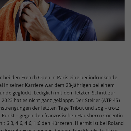
Zweck
generierte ID, für die historische Speicherung
Ihrer vorgenommen Einstellungen, falls der
Webseiten-Betreiber dies eingestellt hat.
er bei den French Open in Paris eine beeindruckende
al in seiner Karriere war dem 28-Jährigen bei einem
unde geglückt. Lediglich mit dem letzten Schritt zur
 2023 hat es nicht ganz geklappt. Der Steirer (ATP 45)
nstrengungen der letzten Tage Tribut und zog – trotz
 Punkt – gegen den französischen Hausherrn Corentin
t 6:3, 4:6, 4:6, 1:6 den Kürzeren. Hiermit ist bei Roland
im Einzelbewerb ausgeschieden. Filip Misolic hatte es