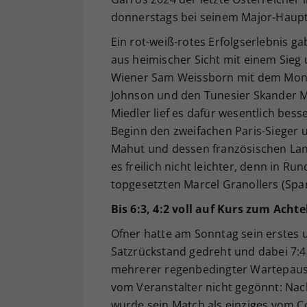
donnerstags bei seinem Major-Haupt
Ein rot-weiß-rotes Erfolgserlebnis g
aus heimischer Sicht mit einem Sieg 
Wiener Sam Weissborn mit dem Mon
Johnson und den Tunesier Skander Ma
Miedler lief es dafür wesentlich bess
Beginn den zweifachen Paris-Sieger
Mahut und dessen französischen Land
es freilich nicht leichter, denn in 
topgesetzten Marcel Granollers (Span
Bis 6:3, 4:2 voll auf Kurs zum Achte
Ofner hatte am Sonntag sein erstes u
Satzrückstand gedreht und dabei 7:4
mehrerer regenbedingter Wartepaus
vom Veranstalter nicht gegönnt: Na
wurde sein Match als einziges vom 