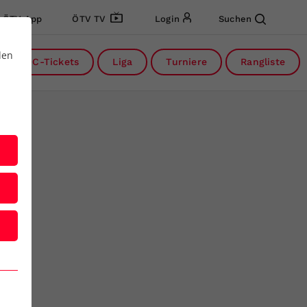
ÖTV App
ÖTV TV
Login
Suchen
den
DC-Tickets
Liga
Turniere
Rangliste