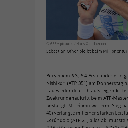
© GEPA pictures / Hans Oberlaender
Sebastian Ofner bleibt beim Millionentu
Bei seinem 6:3,-6:4-Erstrundenerfolg
Nishikori (ATP 351) am Donnerstag h
Itaú wieder deutlich aufsteigende Te
Zweitrundenauftritt beim ATP-Master
bestätigt. Mit einem weiteren Sieg ha
40) verlangte mit einer starken Leis
Cerúndolo (ATP 21) alles ab, musste 
2:15-stündigem Kampf mit 6:7 (2), 7:6