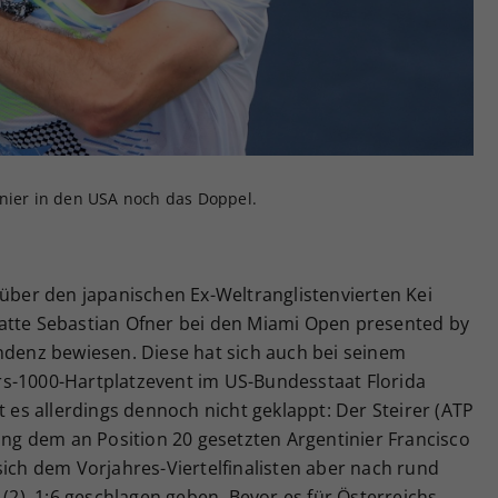
Zweck
generierte ID, für die historische Speicherung
Ihrer vorgenommen Einstellungen, falls der
Webseiten-Betreiber dies eingestellt hat.
rnier in den USA noch das Doppel.
 über den japanischen Ex-Weltranglistenvierten Kei
atte Sebastian Ofner bei den Miami Open presented by
ndenz bewiesen. Diese hat sich auch bei seinem
s-1000-Hartplatzevent im US-Bundesstaat Florida
t es allerdings dennoch nicht geklappt: Der Steirer (ATP
tung dem an Position 20 gesetzten Argentinier Francisco
sich dem Vorjahres-Viertelfinalisten aber nach rund
 (2), 1:6 geschlagen geben. Bevor es für Österreichs