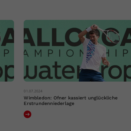
01.07.2024
Wimbledon: Ofner kassiert unglückliche
Erstrundenniederlage