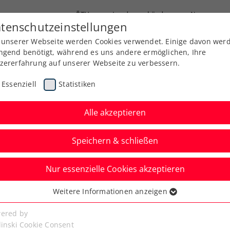
ÖTV
Landesverbände
News
tenschutzeinstellungen
 unserer Webseite werden Cookies verwendet. Einige davon wer
Ausbildung
Services
Über uns
ngend benötigt, während es uns andere ermöglichen, Ihre
zererfahrung auf unserer Webseite zu verbessern.
Essenziell
Statistiken
Alle akzeptieren
Speichern & schließen
Nur essenzielle Cookies akzeptieren
er verlangt Vorjahres-
Weitere Informationen anzeigen
ssenziell
alles ab
senzielle Cookies werden für grundlegende Funktionen der
ered by
bseite benötigt. Dadurch ist gewährleistet, dass die Webseite
linski Cookie Consent