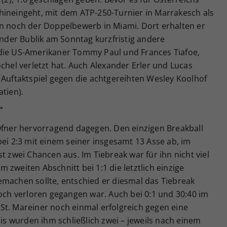
hineingeht, mit dem ATP-250-Turnier in Marrakesch als
hn noch der Doppelbewerb in Miami. Dort erhalten er
der Bublik am Sonntag kurzfristig andere
 die US-Amerikaner Tommy Paul und Frances Tiafoe,
öchel verletzt hat. Auch Alexander Erler und Lucas
 Auftaktspiel gegen die achtgereihten Wesley Koolhof
tien).
“
 Ofner hervorragend dagegen. Den einzigen Breakball
bei 2:3 mit einem seiner insgesamt 13 Asse ab, im
t zwei Chancen aus. Im Tiebreak war für ihn nicht viel
zweiten Abschnitt bei 1:1 die letztlich einzige
emachen sollte, entschied er diesmal das Tiebreak
noch verloren gegangen war. Auch bei 0:1 und 30:40 im
St. Mareiner noch einmal erfolgreich gegen eine
 wurden ihm schließlich zwei – jeweils nach einem