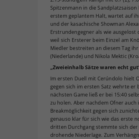
Spitzenmann in die Sandplatzsaison 
erstem geplantem Halt, wartet auf i
und der kasachische Showman Alexan
Erstrundengegner als wie ausgelost
weil sich Ersterer beim Einzel am Kn
Miedler bestreiten an diesem Tag ihr
(Niederlande) und Nikola Mektic (Kroa
„Zweieinhalb Sätze waren echt gut
Im ersten Duell mit Cerúndolo hielt
gegen sich im ersten Satz wehrte er 
nächsten Game ließ er bei 15:40 selbs
zu holen. Aber nachdem Ofner auch im 
Breakmöglichkeit gegen sich zunicht
genauso klar für sich wie das erste 
dritten Durchgang stemmte sich der 
drohende Niederlage. Zum Verhängnis