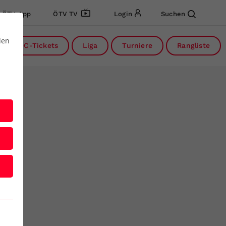
ÖTV App
ÖTV TV
Login
Suchen
den
DC-Tickets
Liga
Turniere
Rangliste