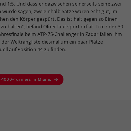
und 1:5. Und dass er dazwischen seinerseits seine zwei
h würde sagen, zweieinhalb Sätze waren echt gut, im
chen den Körper gespürt. Das ist halt gegen so Einen
zu halten“, befand Ofner laut sport.orf.at. Trotz der 30
hresfinale beim ATP-75-Challenger in Zadar fallen ihm
n der Weltrangliste diesmal um ein paar Plätze
uell auf Position 44 zu finden.
s-1000-Turniers in Miami.