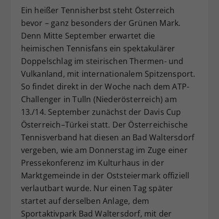
Ein heißer Tennisherbst steht Österreich
Dieser Wert speichert Ihre Consent-
bevor – ganz besonders der Grünen Mark.
Einstellungen. Unter anderem eine
zufällig generierte ID, für die
Denn Mitte September erwartet die
Zweck
historische Speicherung Ihrer
heimischen Tennisfans ein spektakulärer
vorgenommen Einstellungen, falls der
Doppelschlag im steirischen Thermen- und
Webseiten-Betreiber dies eingestellt
Vulkanland, mit internationalem Spitzensport.
hat.
So findet direkt in der Woche nach dem ATP-
Challenger in Tulln (Niederösterreich) am
13./14. September zunächst der Davis Cup
Österreich–Türkei statt. Der Österreichische
Tennisverband hat diesen an Bad Waltersdorf
vergeben, wie am Donnerstag im Zuge einer
Pressekonferenz im Kulturhaus in der
Marktgemeinde in der Oststeiermark offiziell
verlautbart wurde. Nur einen Tag später
startet auf derselben Anlage, dem
Sportaktivpark Bad Waltersdorf, mit der