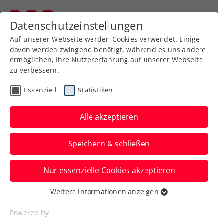
Zurück zur Newsübersicht
Datenschutzeinstellungen
Kärntner Tennisverband
Auf unserer Webseite werden Cookies verwendet. Einige
davon werden zwingend benötigt, während es uns andere
ermöglichen, Ihre Nutzererfahrung auf unserer Webseite
zu verbessern.
Turniere
Davis Cup
ATP
Essenziell
Statistiken
Davis Cup und ATP-
Challenger: Doppelschlag
Alle akzeptieren
in Bad Waltersdorf
Speichern & schließen
Der Länderkampf Österreich gegen die
Nur essenzielle Cookies akzeptieren
Türkei findet am 13./14. September in der
Steiermark statt.
Weitere Informationen anzeigen
Essenziell
Verfasst von: Manuel Wachta, 18.04.2024
Essenzielle Cookies werden für grundlegende
Powered by