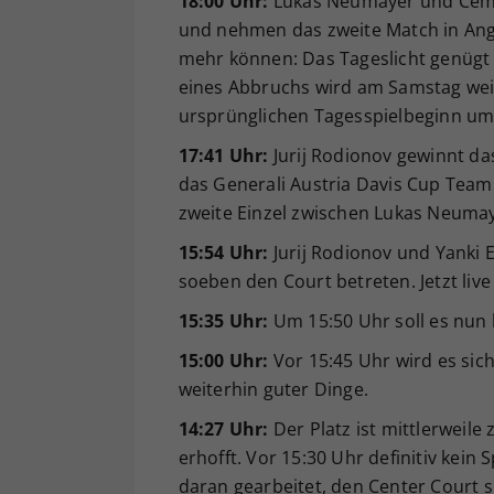
18:00 Uhr:
Lukas Neumayer und Cem I
und nehmen das zweite Match in Angrif
mehr können: Das Tageslicht genügt w
eines Abbruchs wird am Samstag wei
ursprünglichen Tagesspielbeginn um
17:41 Uhr:
Jurij Rodionov gewinnt das
das Generali Austria Davis Cup Team 
zweite Einzel zwischen Lukas Neumay
15:54 Uhr:
Jurij Rodionov und Yanki 
soeben den Court betreten. Jetzt li
15:35 Uhr:
Um 15:50 Uhr soll es nun 
15:00 Uhr:
Vor 15:45 Uhr wird es sic
weiterhin guter Dinge.
14:27 Uhr:
Der Platz ist mittlerweile
erhofft. Vor 15:30 Uhr definitiv kein 
daran gearbeitet, den Center Court 