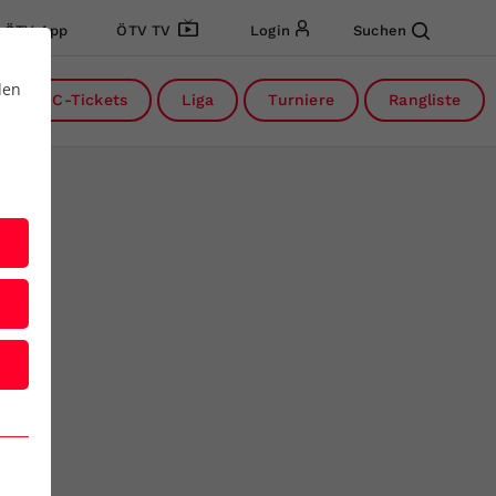
ÖTV App
ÖTV TV
Login
Suchen
den
DC-Tickets
Liga
Turniere
Rangliste