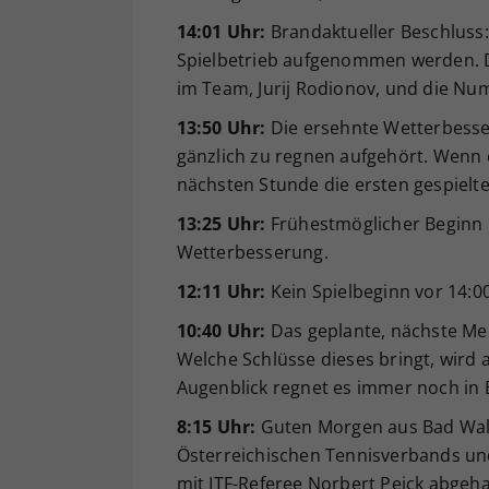
14:01 Uhr:
Brandaktueller Beschluss: 
Spielbetrieb aufgenommen werden. D
im Team, Jurij Rodionov, und die Num
13:50 Uhr:
Die ersehnte Wetterbesser
gänzlich zu regnen aufgehört. Wenn es
nächsten Stunde die ersten gespielte
13:25 Uhr:
Frühestmöglicher Beginn n
Wetterbesserung.
12:11 Uhr:
Kein Spielbeginn vor 14:00
10:40 Uhr:
Das geplante, nächste Mee
Welche Schlüsse dieses bringt, wird 
Augenblick regnet es immer noch in 
8:15 Uhr:
Guten Morgen aus Bad Walt
Österreichischen Tennisverbands und
mit ITF-Referee Norbert Peick abgeha