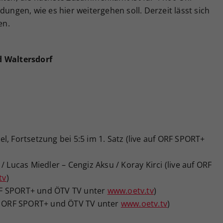
dungen, wie es hier weitergehen soll. Derzeit lässt sich
en.
d Waltersdorf
, Fortsetzung bei 5:5 im 1. Satz (live auf ORF SPORT+
/ Lucas Miedler – Cengiz Aksu / Koray Kirci (live auf ORF
tv
)
 ORF SPORT+ und ÖTV TV unter
www.oetv.tv
)
uf ORF SPORT+ und ÖTV TV unter
www.oetv.tv
)