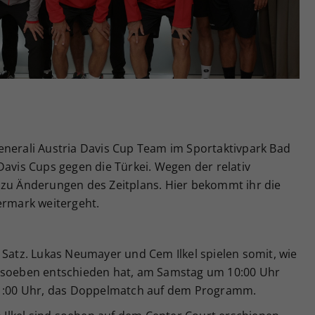
Zweck
generierte ID, für die historische Speicherung
Ihrer vorgenommen Einstellungen, falls der
Webseiten-Betreiber dies eingestellt hat.
enerali Austria Davis Cup Team im Sportaktivpark Bad
Davis Cups gegen die Türkei. Wegen der relativ
 zu Änderungen des Zeitplans. Hier bekommt ihr die
ermark weitergeht.
 Satz. Lukas Neumayer und Cem Ilkel spielen somit, wie
k soeben entschieden hat, am Samstag um 10:00 Uhr
 11:00 Uhr, das Doppelmatch auf dem Programm.