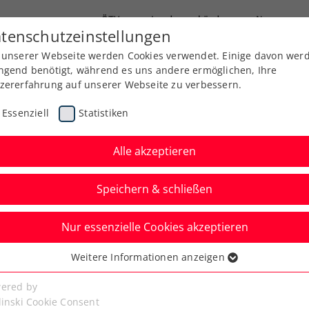
ÖTV
Landesverbände
News
tenschutzeinstellungen
 unserer Webseite werden Cookies verwendet. Einige davon wer
Ausbildung
Services
Über uns
ngend benötigt, während es uns andere ermöglichen, Ihre
zererfahrung auf unserer Webseite zu verbessern.
Essenziell
Statistiken
Alle akzeptieren
Speichern & schließen
Nur essenzielle Cookies akzeptieren
is Cup Österreich –
Weitere Informationen anzeigen
ssenziell
 es weiter
senzielle Cookies werden für grundlegende Funktionen der
ered by
bseite benötigt. Dadurch ist gewährleistet, dass die Webseite
linski Cookie Consent