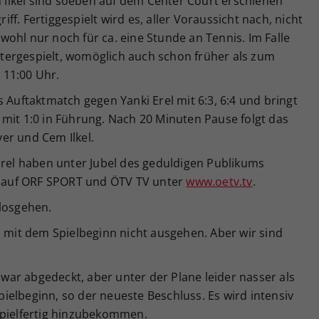
lkel sind soeben auf dem Center Court erschienen
f. Fertiggespielt wird es, aller Voraussicht nach, nicht
ohl nur noch für ca. eine Stunde an Tennis. Im Falle
tergespielt, womöglich auch schon früher als zum
 11:00 Uhr.
 Auftaktmatch gegen Yanki Erel mit 6:3, 6:4 und bringt
mit 1:0 in Führung. Nach 20 Minuten Pause folgt das
er und Cem Ilkel.
Erel haben unter Jubel des geduldigen Publikums
ve auf ORF SPORT und ÖTV TV unter
www.oetv.tv
.
losgehen.
h mit dem Spielbeginn nicht ausgehen. Aber wir sind
 zwar abgedeckt, aber unter der Plane leider nasser als
Spielbeginn, so der neueste Beschluss. Es wird intensiv
spielfertig hinzubekommen.