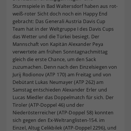
Sturmspiele in Bad Waltersdorf haben aus rot-
Dieser Wert speichert Ihre Consent-
weiß-roter Sicht doch noch ein Happy End
Einstellungen. Unter anderem eine
zufällig generierte ID, für die
gebracht: Das Generali Austria Davis Cup
Zweck
historische Speicherung Ihrer
Team hat in der Weltgruppe I des Davis Cups
vorgenommen Einstellungen, falls der
das Wetter und die Türkei besiegt. Der
Webseiten-Betreiber dies eingestellt
Mannschaft von Kapitän Alexander Peya
hat.
verwertete am frühen Sonntagnachmittag
gleich die erste Chance, um den Sack
zuzumachen. Denn nach den Einzelsiegen von
Jurij Rodionov (ATP 170) am Freitag und von
Debütant Lukas Neumayer (ATP 262) am
Samstag entschieden Alexander Erler und
Lucas Miedler das Doppelmatch für sich. Der
Tiroler (ATP-Doppel 46) und der
Niederösterreicher (ATP-Doppel 58) konnten
sich gegen den Ex-Weltranglisten-154. im
Einzel, Altug Celikbilek (ATP-Doppel 2296), und