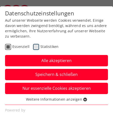
Zurück zur Newsübersicht
Datenschutzeinstellungen
Kärntner Tennisverband
Auf unserer Webseite werden Cookies verwendet. Einige
davon werden zwingend benötigt, während es uns andere
ermöglichen, Ihre Nutzererfahrung auf unserer Webseite
zu verbessern.
Davis Cup
Essenziell
Statistiken
Generali Austria Davis
Cup Team besiegt das
Alle akzeptieren
Wetter und die Türkei
Speichern & schließen
Dadurch spielen die ÖTV-Herren 2025 in
Nur essenzielle Cookies akzeptieren
der Qualifikationsrunde zu den Davis Cup
Finals.
Weitere Informationen anzeigen
Essenziell
Verfasst von: Manuel Wachta, 15.09.2024
Essenzielle Cookies werden für grundlegende
Powered by