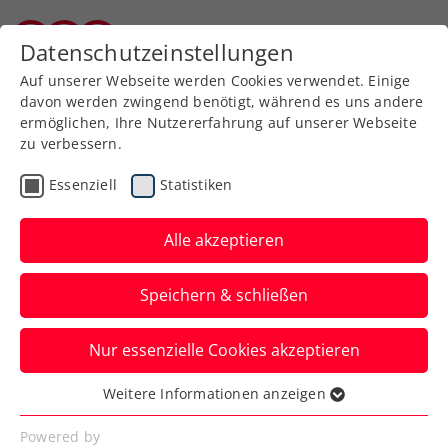
Zurück zur Newsübersicht
Datenschutzeinstellungen
Kärntner Tennisverband
Auf unserer Webseite werden Cookies verwendet. Einige
davon werden zwingend benötigt, während es uns andere
ermöglichen, Ihre Nutzererfahrung auf unserer Webseite
zu verbessern.
Davis Cup
Essenziell
Statistiken
Generali Austria Davis
Cup Team gegen die
Alle akzeptieren
Türkei steht fürs Erste
Speichern & schließen
Jurij Rodionov, Filip Misolic, Lukas
Nur essenzielle Cookies akzeptieren
Neumayer, Lucas Miedler und Alexander
Erler werden vorläufig nominiert.
Weitere Informationen anzeigen
Essenziell
Verfasst von: Manuel Wachta, 03.09.2024
Essenzielle Cookies werden für grundlegende
Powered by