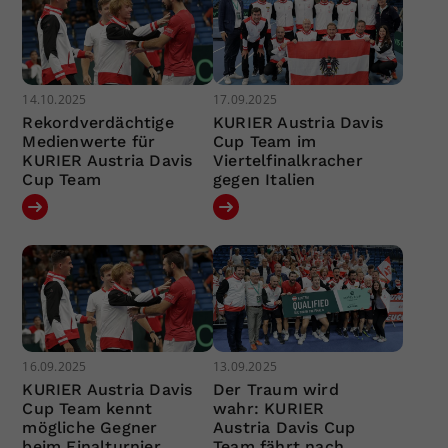
14.10.2025
17.09.2025
Rekordverdächtige
KURIER Austria Davis
Medienwerte für
Cup Team im
KURIER Austria Davis
Viertelfinalkracher
Cup Team
gegen Italien
16.09.2025
13.09.2025
KURIER Austria Davis
Der Traum wird
Cup Team kennt
wahr: KURIER
mögliche Gegner
Austria Davis Cup
beim Finalturnier
Team fährt nach