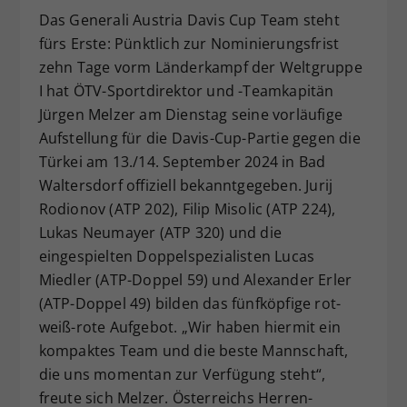
Das Generali Austria Davis Cup Team steht
Dieser Wert speichert Ihre Consent-
Einstellungen. Unter anderem eine
fürs Erste: Pünktlich zur Nominierungsfrist
zufällig generierte ID, für die
zehn Tage vorm Länderkampf der Weltgruppe
Zweck
historische Speicherung Ihrer
I hat ÖTV-Sportdirektor und -Teamkapitän
vorgenommen Einstellungen, falls der
Jürgen Melzer am Dienstag seine vorläufige
Webseiten-Betreiber dies eingestellt
Aufstellung für die Davis-Cup-Partie gegen die
hat.
Türkei am 13./14. September 2024 in Bad
Waltersdorf offiziell bekanntgegeben. Jurij
Rodionov (ATP 202), Filip Misolic (ATP 224),
Lukas Neumayer (ATP 320) und die
eingespielten Doppelspezialisten Lucas
Miedler (ATP-Doppel 59) und Alexander Erler
(ATP-Doppel 49) bilden das fünfköpfige rot-
weiß-rote Aufgebot. „Wir haben hiermit ein
kompaktes Team und die beste Mannschaft,
die uns momentan zur Verfügung steht“,
freute sich Melzer. Österreichs Herren-