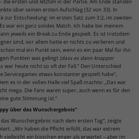
die ersten und letzten in der Partie. Am Ende standen
te über seinen ersten Aufschlag (32 von 33). In
k zur Entscheidung: im ersten Satz zum 3:2, im zweiten
„Es war ein ganz solides Match. Ich habe bei meinem
ann jeweils ein Break zu Ende gespielt. Es ist trotzdem
gner sind, vor allem hatte er nichts zu verlieren und
 schon mal ein Punkt sein, wenn es ein paar Mal für ihn
tigen Punkten was gelingt
(dass es dann knapper
as war heute nicht so oft der Fall.“ Den Unterschied
ne Servicegames etwas konstanter gespielt habe“,
Dem es in der vollen Halle viel Spaß machte: „Das war
echt mega. Die Fans waren super, auch wenn es für den
eine gute Stimmung ist.“
happy über das Wunschergebnis“
r das Wunschergebnis nach dem ersten Tag“, zeigte
ert. „Wir haben die Pflicht erfüllt, das war extrem
h vielleicht ein bisschen enger als erwartet – aber im