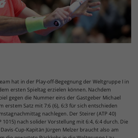
Zweck
generierte ID, für die historische Speicherung
Ihrer vorgenommen Einstellungen, falls der
Webseiten-Betreiber dies eingestellt hat.
-Team hat in der Play-off-Begegnung der Weltgruppe I in
 dem ersten Spieltag erzielen können. Nachdem
piel gegen die Nummer eins der Gastgeber Michael
erstem Satz mit 7:6 (6), 6:3 für sich entschieden
mstagnachmittag nachlegen. Der Steirer (ATP 40)
 1015) nach solider Vorstellung mit 6:4, 6:4 durch. Die
-Davis-Cup-Kapitän Jürgen Melzer braucht also am
m die erwartete Rückkehr in die Weltgruppe I zu