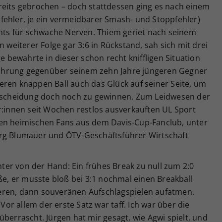
reits gebrochen – doch stattdessen ging es nach einem
fehler, je ein vermeidbarer Smash- und Stoppfehler)
chts für schwache Nerven. Thiem geriet nach seinem
n weiterer Folge gar 3:6 in Rückstand, sah sich mit drei
ge bewahrte in dieser schon recht kniffligen Situation
Erfahrung gegenüber seinem zehn Jahre jüngeren Gegner
eren knappen Ball auch das Glück auf seiner Seite, um
ntscheidung doch noch zu gewinnen. Zum Leidwesen der
r:innen seit Wochen restlos ausverkauften UL Sport
ten heimischen Fans aus dem Davis-Cup-Fanclub, unter
org Blumauer und ÖTV-Geschäftsführer Wirtschaft
chter von der Hand: Ein frühes Break zu null zum 2:0
aße, er musste bloß bei 3:1 nochmal einen Breakball
eren, dann souveränen Aufschlagspielen aufatmen.
 Vor allem der erste Satz war taff. Ich war über die
überrascht. Jürgen hat mir gesagt, wie Agwi spielt, und