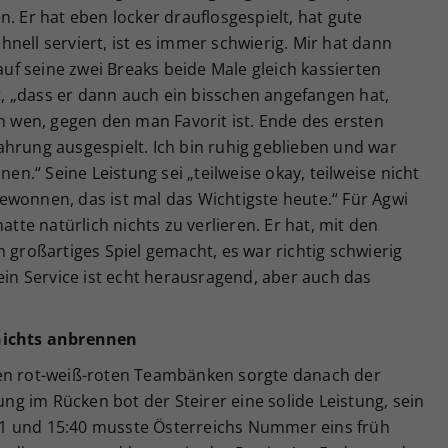
. Er hat eben locker drauflosgespielt, hat gute
nell serviert, ist es immer schwierig. Mir hat dann
 auf seine zwei Breaks beide Male gleich kassierten
 „dass er dann auch ein bisschen angefangen hat,
en wen, gegen den man Favorit ist. Ende des ersten
hrung ausgespielt. Ich bin ruhig geblieben und war
nen.“ Seine Leistung sei „teilweise okay, teilweise nicht
ewonnen, das ist mal das Wichtigste heute.“ Für Agwi
atte natürlich nichts zu verlieren. Er hat, mit den
 großartiges Spiel gemacht, es war richtig schwierig
Sein Service ist echt herausragend, aber auch das
 nichts anbrennen
den rot-weiß-roten Teambänken sorgte danach der
rung im Rücken bot der Steirer eine solide Leistung, sein
 0:1 und 15:40 musste Österreichs Nummer eins früh