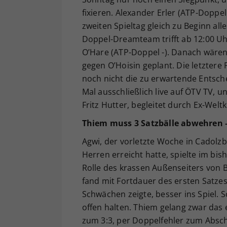
fixieren. Alexander Erler (ATP-Dopp
zweiten Spieltag gleich zu Beginn al
Doppel-Dreamteam trifft ab 12:00 U
O’Hare (ATP-Doppel -). Danach wäre
gegen O’Hoisin geplant. Die letztere 
noch nicht die zu erwartende Entsch
Mal ausschließlich live auf ÖTV TV, u
Fritz Hutter, begleitet durch Ex-Welt
Thiem muss 3 Satzbälle abwehren 
Agwi, der vorletzte Woche in Cadolzb
Herren erreicht hatte, spielte im bi
Rolle des krassen Außenseiters von 
fand mit Fortdauer des ersten Satzes
Schwächen zeigte, besser ins Spiel. 
offen halten. Thiem gelang zwar das 
zum 3:3, per Doppelfehler zum Absch