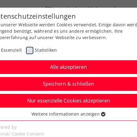
ÖTV
Landesverbände
News
tenschutzeinstellungen
 unserer Webseite werden Cookies verwendet. Einige davon wer
Ausbildung
Services
Über uns
ngend benötigt, während es uns andere ermöglichen, Ihre
zererfahrung auf unserer Webseite zu verbessern.
Essenziell
Statistiken
Alle akzeptieren
Speichern & schließen
Nur essenzielle Cookies akzeptieren
 Irland: ÖTV-Herren im
Weitere Informationen anzeigen
ssenziell
 Tag 1 auf Kurs
senzielle Cookies werden für grundlegende Funktionen der
ered by
bseite benötigt. Dadurch ist gewährleistet, dass die Webseite
linski Cookie Consent