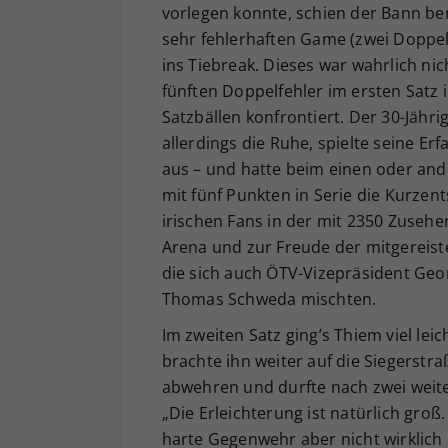
vorlegen konnte, schien der Bann be
sehr fehlerhaften Game (zwei Doppel
ins Tiebreak. Dieses war wahrlich ni
fünften Doppelfehler im ersten Satz i
Satzbällen konfrontiert. Der 30-Jähri
allerdings die Ruhe, spielte seine 
aus – und hatte beim einen oder and
mit fünf Punkten in Serie die Kurze
irischen Fans in der mit 2350 Zusehe
Arena und zur Freude der mitgereis
die sich auch ÖTV-Vizepräsident Ge
Thomas Schweda mischten.
Im zweiten Satz ging’s Thiem viel lei
brachte ihn weiter auf die Siegerstr
abwehren und durfte nach zwei weit
„Die Erleichterung ist natürlich groß.
harte Gegenwehr aber nicht wirklich 