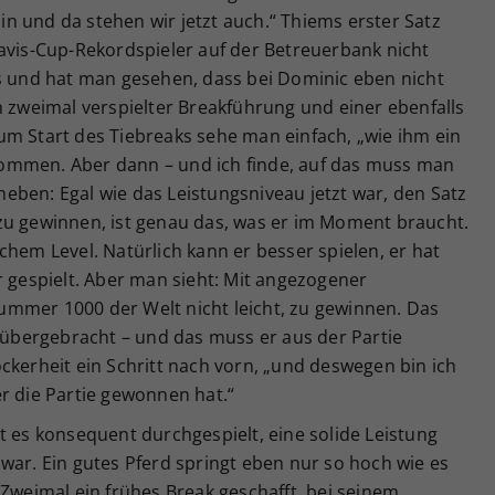
hin und da stehen wir jetzt auch.“ Thiems erster Satz
avis-Cup-Rekordspieler auf der Betreuerbank nicht
ös und hat man gesehen, dass bei Dominic eben nicht
h zweimal verspielter Breakführung und einer ebenfalls
um Start des Tiebreaks sehe man einfach, „wie ihm ein
ommen. Aber dann – und ich finde, auf das muss man
eben: Egal wie das Leistungsniveau jetzt war, den Satz
zu gewinnen, ist genau das, was er im Moment braucht.
chem Level. Natürlich kann er besser spielen, er hat
r gespielt. Aber man sieht: Mit angezogener
mmer 1000 der Welt nicht leicht, zu gewinnen. Das
 rübergebracht – und das muss er aus der Partie
ckerheit ein Schritt nach vorn, „und deswegen bin ich
r die Partie gewonnen hat.“
t es konsequent durchgespielt, eine solide Leistung
war. Ein gutes Pferd springt eben nur so hoch wie es
 Zweimal ein frühes Break geschafft, bei seinem