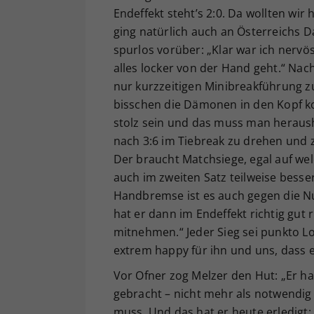
Endeffekt steht’s 2:0. Da wollten wir 
ging natürlich auch an Österreichs D
spurlos vorüber: „Klar war ich nerv
alles locker von der Hand geht.“ Nac
nur kurzzeitigen Minibreakführung z
bisschen die Dämonen in den Kopf k
stolz sein und das muss man heraush
nach 3:6 im Tiebreak zu drehen und 
Der braucht Matchsiege, egal auf wel
auch im zweiten Satz teilweise besse
Handbremse ist es auch gegen die Nu
hat er dann im Endeffekt richtig gut
mitnehmen.“ Jeder Sieg sei punkto Lo
extrem happy für ihn und uns, dass e
Vor Ofner zog Melzer den Hut: „Er ha
gebracht – nicht mehr als notwendig 
muss. Und das hat er heute erledigt: