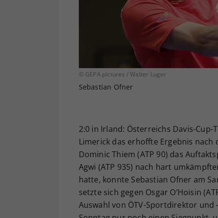
© GEPA pictures / Walter Luger
Sebastian Ofner
2:0 in Irland: Österreichs Davis-Cup
Limerick das erhoffte Ergebnis nach
Dominic Thiem (ATP 90) das Auftakts
Agwi (ATP 935) nach hart umkämpftem 
hatte, konnte Sebastian Ofner am Sa
setzte sich gegen Osgar O’Hoisin (ATP
Auswahl von ÖTV-Sportdirektor und 
Sonntag nur noch einen Siegpunkt, u