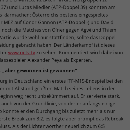
el 37) und Lucas Miedler (ATP-Doppel 39) könnten am
les klarmachen: Österreichs bestens eingespieltes
hr MEZ auf Conor Gannon (ATP-Doppel -) und David
n noch die Matches von Ofner gegen Agwi und Thiem
Partie würde wohl nur stattfinden, sollte das Doppel
eidung gebracht haben. Der Länderkampf ist dieses
nter
www.oetv.tv
zu sehen. Kommentiert wird dabei von
klassespieler Alexander Peya als Experten.
– „aber gewonnen ist gewonnen“
urg in Deutschland ein erstes ITF-M15-Endspiel bei den
sher mit Abstand größten Match seines Lebens in der
Beginn weg recht unbekümmert auf. Er servierte stark,
 auch von der Grundlinie, von der er anfangs einige
So konnte er den Durchgang bis zuletzt mehr als nur
erste Break zum 3:2, es folgte aber prompt das Rebreak
luss. Als der Lichtenwörther neuerlich zum 6:5