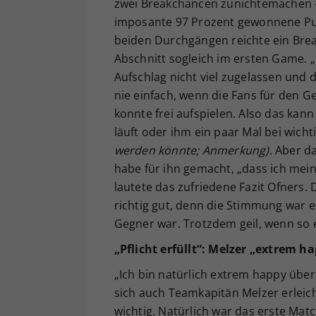
zwei Breakchancen zunichtemachen – 
imposante 97 Prozent gewonnene Punk
beiden Durchgängen reichte ein Brea
Abschnitt sogleich im ersten Game. 
Aufschlag nicht viel zugelassen und d
nie einfach, wenn die Fans für den Ge
konnte frei aufspielen. Also das kann
läuft oder ihm ein paar Mal bei wich
werden könnte; Anmerkung)
. Aber d
habe für ihn gemacht, „dass ich mei
lautete das zufriedene Fazit Ofners. 
richtig gut, denn die Stimmung war 
Gegner war. Trotzdem geil, wenn so 
„Pflicht erfüllt“: Melzer „extrem 
„Ich bin natürlich extrem happy übe
sich auch Teamkapitän Melzer erleicht
wichtig. Natürlich war das erste Matc