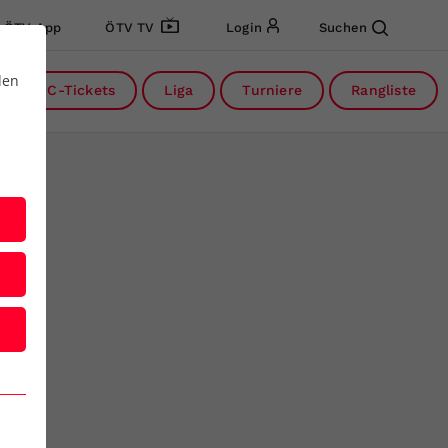
ÖTV App
ÖTV TV
Login
Suchen
den
DC-Tickets
Liga
Turniere
Rangliste