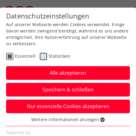
Zurück zur Newsübersicht
Datenschutzeinstellungen
Kärntner Tennisverband
Auf unserer Webseite werden Cookies verwendet. Einige
davon werden zwingend benötigt, während es uns andere
ermöglichen, Ihre Nutzererfahrung auf unserer Webseite
zu verbessern.
Davis Cup
Essenziell
Statistiken
Vorbereitung gestartet:
ÖTV-Herren machen sich
Alle akzeptieren
ready für Irland
Speichern & schließen
Das ÖTV-Team ist auf der Insel
Nur essenzielle Cookies akzeptieren
angekommen – allerdings ohne den
erkrankten Ersatzmann Filip Misolic.
Weitere Informationen anzeigen
Essenziell
Verfasst von: Manuel Wachta, 31.01.2024
Essenzielle Cookies werden für grundlegende
Powered by