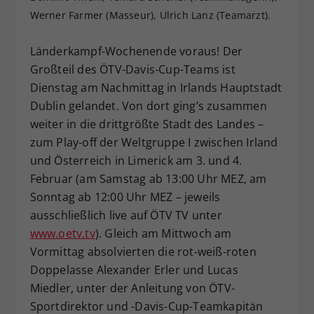
Werner Farmer (Masseur), Ulrich Lanz (Teamarzt).
Dieser Wert speichert Ihre Consent-
Einstellungen. Unter anderem eine
zufällig generierte ID, für die
Länderkampf-Wochenende voraus! Der
Zweck
historische Speicherung Ihrer
Großteil des ÖTV-Davis-Cup-Teams ist
vorgenommen Einstellungen, falls der
Dienstag am Nachmittag in Irlands Hauptstadt
Webseiten-Betreiber dies eingestellt
Dublin gelandet. Von dort ging’s zusammen
hat.
weiter in die drittgrößte Stadt des Landes –
zum Play-off der Weltgruppe I zwischen Irland
und Österreich in Limerick am 3. und 4.
Februar (am Samstag ab 13:00 Uhr MEZ, am
Sonntag ab 12:00 Uhr MEZ – jeweils
ausschließlich live auf ÖTV TV unter
www.oetv.tv
). Gleich am Mittwoch am
Vormittag absolvierten die rot-weiß-roten
Doppelasse Alexander Erler und Lucas
Miedler, unter der Anleitung von ÖTV-
Sportdirektor und -Davis-Cup-Teamkapitän