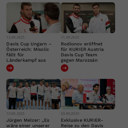
12.09.2025
11.09.2025
Davis Cup Ungarn –
Rodionov eröffnet
Österreich: Misolic
für KURIER Austria
fällt für
Davis Cup Team
Länderkampf aus
gegen Marozsán
10.09.2025
03.09.2025
Jürgen Melzer: „Es
Exklusive KURIER-
wäre einer unserer
Reise zu den Davis