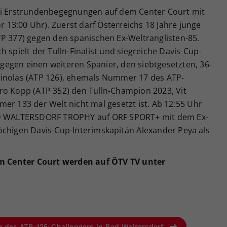
rei Erstrundenbegegnungen auf dem Center Court mit
or 13:00 Uhr). Zuerst darf Österreichs 18 Jahre junge
TP 377) gegen den spanischen Ex-Weltranglisten-85.
 spielt der Tulln-Finalist und siegreiche Davis-Cup-
egen einen weiteren Spanier, den siebtgesetzten, 36-
Vinolas (ATP 126), ehemals Nummer 17 des ATP-
ro Kopp (ATP 352) den Tulln-Champion 2023, Vit
er 133 der Welt nicht mal gesetzt ist. Ab 12:55 Uhr
BAD WALTERSDORF TROPHY auf ORF SPORT+ mit dem Ex-
öchigen Davis-Cup-Interimskapitän Alexander Peya als
 Center Court werden auf ÖTV TV unter
e des ATP-125-Challengers in Bad Waltersdorf.