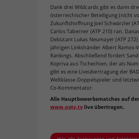
Dank drei Wildcards gibt es dann d
österreichischer Beteiligung (nicht v
Zukunftshoffnung Joel Schwärzler (A
Carlos Taberner (ATP 210) ran. Danach
Debütant Lukas Neumayer (ATP 272) g
jährigen Linkshänder Albert Ramos-
Rankings. Abschließend fordert Sand
Kopriva aus Tschechien, der als Numm
gibt es eine Liveübertragung der 
Weltklasse-Doppelspieler und letztw
Co-Kommentator.
Alle Hauptbewerbsmatches auf dem
www.oetv.tv
live übertragen.
Hier alle Auslosungen und Ergebniss