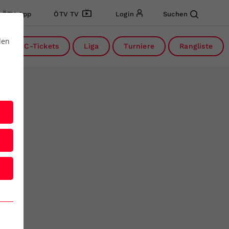
ÖTV App
ÖTV TV
Login
Suchen
den
DC-Tickets
Liga
Turniere
Rangliste