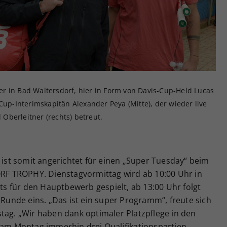
Zweck
generierte ID, für die historische Speicherung
Ihrer vorgenommen Einstellungen, falls der
Webseiten-Betreiber dies eingestellt hat.
r in Bad Waltersdorf, hier in Form von Davis-Cup-Held Lucas
Cup-Interimskapitän Alexander Peya (Mitte), der wieder live
Oberleitner (rechts) betreut.
s ist somit angerichtet für einen „Super Tuesday“ beim
F TROPHY. Dienstagvormittag wird ab 10:00 Uhr in
ets für den Hauptbewerb gespielt, ab 13:00 Uhr folgt
 Runde eins. „Das ist ein super Programm“, freute sich
tag. „Wir haben dank optimaler Platzpflege in den
m Montag immerhin drei Qualifikationspartien