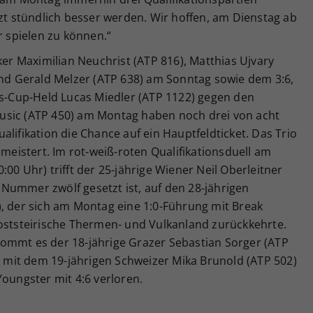
tzt stündlich besser werden. Wir hoffen, am Dienstag ab
r spielen zu können.“
 Maximilian Neuchrist (ATP 816), Matthias Ujvary
und Gerald Melzer (ATP 638) am Sonntag sowie dem 3:6,
is-Cup-Held Lucas Miedler (ATP 1122) gegen den
usic (ATP 450) am Montag haben noch drei von acht
lifikation die Chance auf ein Hauptfeldticket. Das Trio
emeistert. Im rot-weiß-roten Qualifikationsduell am
00 Uhr) trifft der 25-jährige Wiener Neil Oberleitner
ls Nummer zwölf gesetzt ist, auf den 28-jährigen
), der sich am Montag eine 1:0-Führung mit Break
 oststeirische Thermen- und Vulkanland zurückkehrte.
ommt es der 18-jährige Grazer Sebastian Sorger (ATP
 1 mit dem 19-jährigen Schweizer Mika Brunold (ATP 502)
Youngster mit 4:6 verloren.