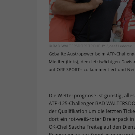
© BAD WALTERSDORF TROHPHY / Josef Lederer
Geballte Austropower beim ATP-Challenge
Miedler (links), dem letztwöchigen Davis-
auf ORF SPORT+ co-kommentiert und Neil 
Die Wetterprognose ist günstig, alle
ATP-125-Challenger BAD WALTERSDOR
der Qualifikation um die letzten Tick
dort ein rot-weiß-roter Dreierpack in
OK-Chef Sascha Freitag auf den Diens
Regenpausen am Sonntag neun und a