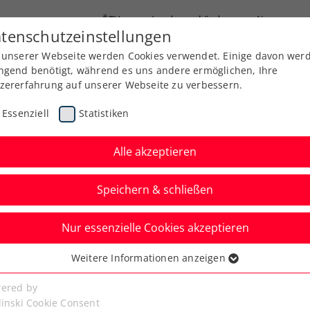
ÖTV
Landesverbände
News
tenschutzeinstellungen
 unserer Webseite werden Cookies verwendet. Einige davon wer
Ausbildung
Services
Über uns
ngend benötigt, während es uns andere ermöglichen, Ihre
zererfahrung auf unserer Webseite zu verbessern.
Essenziell
Statistiken
Alle akzeptieren
Speichern & schließen
Nur essenzielle Cookies akzeptieren
“ bei der BAD
Weitere Informationen anzeigen
ssenziell
 TROPHY
senzielle Cookies werden für grundlegende Funktionen der
ered by
bseite benötigt. Dadurch ist gewährleistet, dass die Webseite
linski Cookie Consent