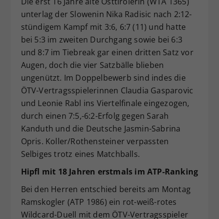
Die erst 16 Jahre alte Osttirolerin (WTA 1365)
unterlag der Slowenin Nika Radisic nach 2:12-
stündigem Kampf mit 3:6, 6:7 (11) und hatte
bei 5:3 im zweiten Durchgang sowie bei 6:3
und 8:7 im Tiebreak gar einen dritten Satz vor
Augen, doch die vier Satzbälle blieben
ungenützt. Im Doppelbewerb sind indes die
ÖTV-Vertragsspielerinnen Claudia Gasparovic
und Leonie Rabl ins Viertelfinale eingezogen,
durch einen 7:5,-6:2-Erfolg gegen Sarah
Kanduth und die Deutsche Jasmin-Sabrina
Opris. Koller/Rothensteiner verpassten
Selbiges trotz eines Matchballs.
Hipfl mit 18 Jahren erstmals im ATP-Ranking
Bei den Herren entschied bereits am Montag
Ramskogler (ATP 1986) ein rot-weiß-rotes
Wildcard-Duell mit dem ÖTV-Vertragsspieler