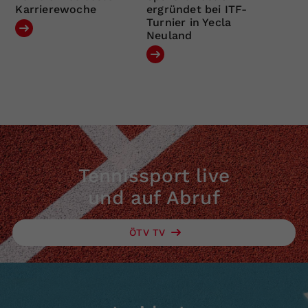
Karrierewoche
ergründet bei ITF-
Turnier in Yecla
Neuland
Tennissport live
und auf Abruf
ÖTV TV