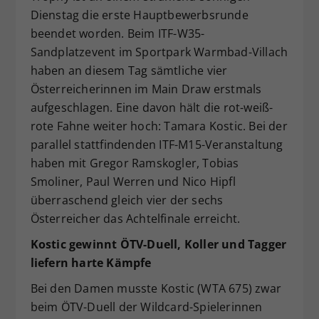
Dienstag die erste Hauptbewerbsrunde
Dieser Wert speichert Ihre Consent-
beendet worden. Beim ITF-W35-
Einstellungen. Unter anderem eine
zufällig generierte ID, für die
Sandplatzevent im Sportpark Warmbad-Villach
Zweck
historische Speicherung Ihrer
haben an diesem Tag sämtliche vier
vorgenommen Einstellungen, falls der
Österreicherinnen im Main Draw erstmals
Webseiten-Betreiber dies eingestellt
aufgeschlagen. Eine davon hält die rot-weiß-
hat.
rote Fahne weiter hoch: Tamara Kostic. Bei der
parallel stattfindenden ITF-M15-Veranstaltung
haben mit Gregor Ramskogler, Tobias
Smoliner, Paul Werren und Nico Hipfl
überraschend gleich vier der sechs
Österreicher das Achtelfinale erreicht.
Kostic gewinnt ÖTV-Duell, Koller und Tagger
liefern harte Kämpfe
Bei den Damen musste Kostic (WTA 675) zwar
beim ÖTV-Duell der Wildcard-Spielerinnen