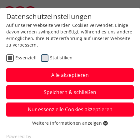
Zurück zur Newsübersicht
Datenschutzeinstellungen
Kärntner Tennisverband
Auf unserer Webseite werden Cookies verwendet. Einige
davon werden zwingend benötigt, während es uns andere
ermöglichen, Ihre Nutzererfahrung auf unserer Webseite
zu verbessern.
Turniere
ITF
Essenziell
Statistiken
ITF Warmbad Villach:
Kostic hält Österreichs
Alle akzeptieren
Fahne hoch
Speichern & schließen
Bei den Herren erobert indes Spring-
Nur essenzielle Cookies akzeptieren
Bowl-Sieger Nico Hipfl in Kärnten seinen
ersten ATP-Punkt.
Weitere Informationen anzeigen
Essenziell
Verfasst von: Manuel Wachta, 14.05.2024
Essenzielle Cookies werden für grundlegende
Powered by