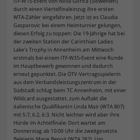
ITF-W15-Event von Nova Gorica (Slowenien)
Dieser Wert speichert Ihre Consent-
durch einen Viertelfinaleinzug ihre ersten
Einstellungen. Unter anderem eine
WTA-Zähler eingefahren. Jetzt ist es Claudia
zufällig generierte ID, für die
Gasparovic bei einem Heimturnier gelungen,
Zweck
historische Speicherung Ihrer
diesen Erfolg zu toppen: Die 19-Jährige hat bei
vorgenommen Einstellungen, falls der
der zweiten Station der Carinthian Ladies
Webseiten-Betreiber dies eingestellt
hat.
Lake’s Trophy in Annenheim am Mittwoch
erstmals bei einem ITF-W35-Event eine Runde
im Hauptbewerb gewonnen und dadurch
erneut gepunktet. Die ÖTV-Vertragsspielerin
aus dem Verbandsleistungszentrum in der
Südstadt schlug beim TC Annenheim, mit einer
Wildcard ausgestattet, zum Auftakt die
italienische Qualifikantin Linda Mair (WTA 807)
mit 5:7, 6:2, 6:3. Nicht leichter wird aber ihre
Hürde im Achtelfinale: Dort wartet am
Donnerstag ab 10:00 Uhr die zweitgesetzte
Belgierin Marie Benoit (WTA 282). Um