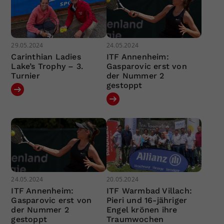
29.05.2024
24.05.2024
Carinthian Ladies
ITF Annenheim:
Lake’s Trophy – 3.
Gasparovic erst von
Turnier
der Nummer 2
gestoppt
24.05.2024
20.05.2024
ITF Annenheim:
ITF Warmbad Villach:
Gasparovic erst von
Pieri und 16-jähriger
der Nummer 2
Engel krönen ihre
gestoppt
Traumwochen