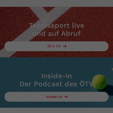
Tennissport live
und auf Abruf
ÖTV TV
Inside-In
Der Podcast des ÖTV
Inside-In