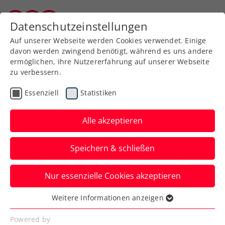
Zurück zur Newsübersicht
Datenschutzeinstellungen
Kärntner Tennisverband
Auf unserer Webseite werden Cookies verwendet. Einige
davon werden zwingend benötigt, während es uns andere
ermöglichen, Ihre Nutzererfahrung auf unserer Webseite
zu verbessern.
Turniere
ITF
Essenziell
Statistiken
ITF Annenheim:
Gasparovic kämpft um
Alle akzeptieren
Viertelfinale und WTA-
Speichern & schließen
Ranking
Nur essenzielle Cookies akzeptieren
Die Niederösterreicherin steht bei der
Damenturnierserie in Kärnten im
Weitere Informationen anzeigen
Essenziell
Achtelfinale.
Essenzielle Cookies werden für grundlegende
Powered by