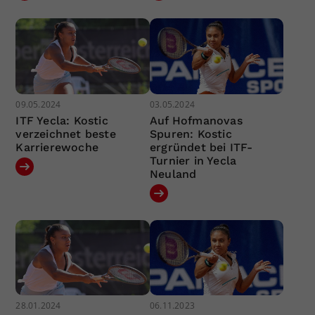
09.05.2024
03.05.2024
ITF Yecla: Kostic
Auf Hofmanovas
verzeichnet beste
Spuren: Kostic
Karrierewoche
ergründet bei ITF-
Turnier in Yecla
Neuland
28.01.2024
06.11.2023