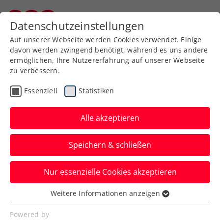
Zurück zur Newsübersicht
Datenschutzeinstellungen
Kärntner Tennisverband
Auf unserer Webseite werden Cookies verwendet. Einige
davon werden zwingend benötigt, während es uns andere
ermöglichen, Ihre Nutzererfahrung auf unserer Webseite
zu verbessern.
Turniere
ITF
Essenziell
Statistiken
Carinthian Ladies Lake’s
Trophy geht in die 3.
Alle akzeptieren
Auflage
Speichern & schließen
Parallel zum ersten ITF-Damenevent in
Nur essenzielle Cookies akzeptieren
Warmbad Villach steigt diese Woche auch
ein Herrenturnier.
Weitere Informationen anzeigen
Essenziell
Verfasst von: Manuel Wachta, 13.05.2024
Essenzielle Cookies werden für grundlegende
Powered by