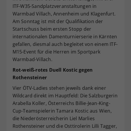
ITF-W35-Sandplatzveranstaltungen in
Dieser Wert speichert Ihre Consent-
Einstellungen. Unter anderem eine
Warmbad Villach, Annenheim und Klagenfurt.
zufällig generierte ID, für die
Am Sonntag ist mit der Qualifikation der
Zweck
historische Speicherung Ihrer
Startschuss beim ersten Stopp der
vorgenommen Einstellungen, falls der
internationalen Damenturnierserie in Kärnten
Webseiten-Betreiber dies eingestellt
gefallen, diesmal auch begleitet von einem ITF-
hat.
M15-Event für die Herren im Sportpark
Warmbad-Villach.
Rot-weiß-rotes Duell Kostic gegen
Rothensteiner
Vier ÖTV-Ladies stehen jeweils dank einer
Wildcard direkt im Hauptfeld: Die Salzburgerin
Arabella Koller, Österreichs Billie-Jean-King-
Cup-Teamspielerin Tamara Kostic aus Wien,
die Niederösterreicherin Liel Marlies
Rothensteiner und die Osttirolerin Lilli Tagger,