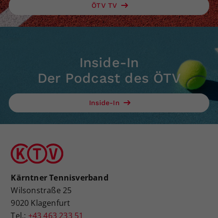
ÖTV TV
Inside-In
Der Podcast des ÖTV
Inside-In
Kärntner Tennisverband
Wilsonstraße 25
9020 Klagenfurt
Tel.:
+43 463 233 51