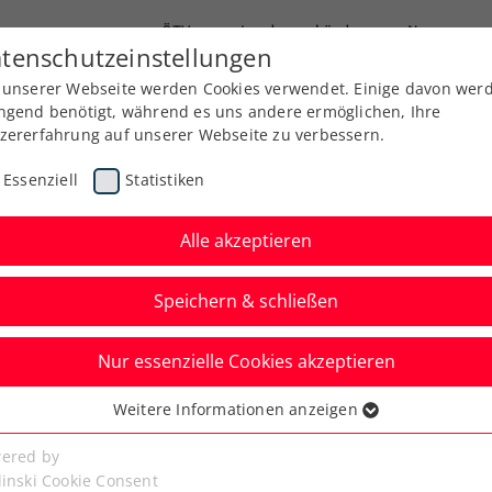
ÖTV
Landesverbände
News
tenschutzeinstellungen
 unserer Webseite werden Cookies verwendet. Einige davon wer
Ausbildung
Services
Über uns
ngend benötigt, während es uns andere ermöglichen, Ihre
zererfahrung auf unserer Webseite zu verbessern.
Essenziell
Statistiken
Alle akzeptieren
Speichern & schließen
Nur essenzielle Cookies akzeptieren
’s Trophy bringt
Weitere Informationen anzeigen
ssenziell
nach Kärnten
senzielle Cookies werden für grundlegende Funktionen der
ered by
bseite benötigt. Dadurch ist gewährleistet, dass die Webseite
linski Cookie Consent