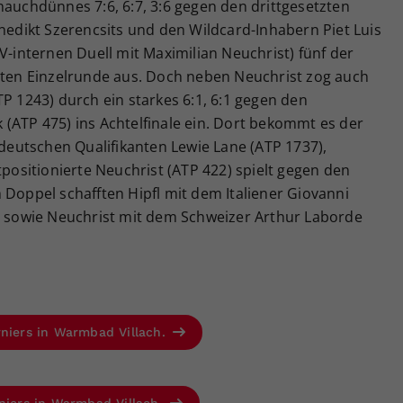
hauchdünnes 7:6, 6:7, 3:6 gegen den drittgesetzten
enedikt Szerencsits und den Wildcard-Inhabern Piet Luis
V-internen Duell mit Maximilian Neuchrist) fünf der
rsten Einzelrunde aus. Doch neben Neuchrist zog auch
TP 1243) durch ein starkes 6:1, 6:1 gegen den
(ATP 475) ins Achtelfinale ein. Dort bekommt es der
eutschen Qualifikanten Lewie Lane (ATP 1737),
tpositionierte Neuchrist (ATP 422) spielt gegen den
 Doppel schafften Hipfl mit dem Italiener Giovanni
ts sowie Neuchrist mit dem Schweizer Arthur Laborde
rniers in Warmbad Villach.