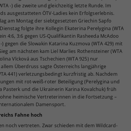
TA -) die zweite und gleichzeitig letzte Runde. Im
s ausgestatteten ÖTV-Ladies kein Erfolgserlebnis.
lag am Montag der siebtgesetzten Griechin Sapfo
m Dienstag folgte ihre Kollegin Ekaterina Perelygina (WTA
 ein 4:6, 3:6 gegen US-Qualifikantin Rasheeda McAdoo
 -) gegen die Slowakin Katarina Kuzmova (WTA 429) mit
 Sieg am nächsten kam Liel Marlies Rothensteiner (WTA
arolina Vlcková aus Tschechien (WTA 925) nur
u allem Überdruss sagte Österreichs langjährige
WTA 441) verletzungsbedingt kurzfristig ab. Nachdem
ungen mit rot-weiß-roter Beteiligung (Perelygina und
a Pasterk und die Ukrainerin Karina Kovalchuk) früh
 ohne heimische Vertreterinnen in die Fortsetzung –
internationalem Damensport.
reichs Fahne hoch
gen noch vertreten. Zwar schieden mit dem Wildcard-