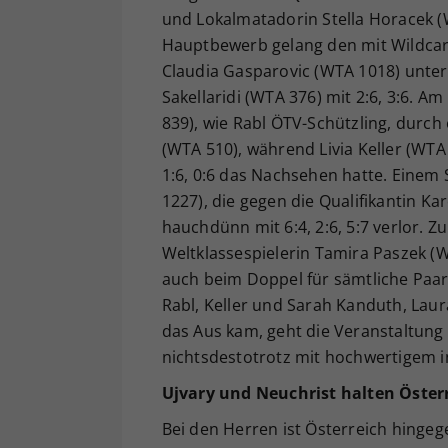
und Lokalmatadorin Stella Horacek (W
Hauptbewerb gelang den mit Wildcard
Claudia Gasparovic (WTA 1018) unter
Sakellaridi (WTA 376) mit 2:6, 3:6. A
839), wie Rabl ÖTV-Schützling, durch
(WTA 510), während Livia Keller (WTA
1:6, 0:6 das Nachsehen hatte. Einem
1227), die gegen die Qualifikantin K
hauchdünn mit 6:4, 2:6, 5:7 verlor. Z
Weltklassespielerin Tamira Paszek (
auch beim Doppel für sämtliche Paar
Rabl, Keller und Sarah Kanduth, Laur
das Aus kam, geht die Veranstaltung
nichtsdestotrotz mit hochwertigem 
Ujvary und Neuchrist halten Öster
Bei den Herren ist Österreich hinge