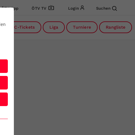
ÖTV App
ÖTV TV
Login
Suchen
den
DC-Tickets
Liga
Turniere
Rangliste