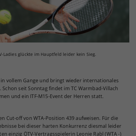
Zweck
generierte ID, für die historische Speicherung
Ihrer vorgenommen Einstellungen, falls der
Webseiten-Betreiber dies eingestellt hat.
Ladies glückte im Hauptfeld leider kein Sieg.
t in vollem Gange und bringt wieder internationales
. Schon seit Sonntag findet im TC Warmbad-Villach
men und ein ITF-M15-Event der Herren statt.
 Cut-off von WTA-Position 439 aufweisen. Für die
ebnisse bei dieser harten Konkurrenz diesmal leider
chten einzig ÖTV-Vertragsspielerin Leonie Rabl (WTA -)