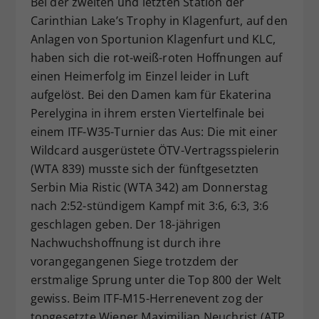
Bei der zweiten und letzten Station der
Dieser Wert speichert Ihre Consent-
Carinthian Lake’s Trophy in Klagenfurt, auf den
Einstellungen. Unter anderem eine
Anlagen von Sportunion Klagenfurt und KLC,
zufällig generierte ID, für die
haben sich die rot-weiß-roten Hoffnungen auf
Zweck
historische Speicherung Ihrer
einen Heimerfolg im Einzel leider in Luft
vorgenommen Einstellungen, falls der
aufgelöst. Bei den Damen kam für Ekaterina
Webseiten-Betreiber dies eingestellt
hat.
Perelygina in ihrem ersten Viertelfinale bei
einem ITF-W35-Turnier das Aus: Die mit einer
Wildcard ausgerüstete ÖTV-Vertragsspielerin
(WTA 839) musste sich der fünftgesetzten
Serbin Mia Ristic (WTA 342) am Donnerstag
nach 2:52-stündigem Kampf mit 3:6, 6:3, 3:6
geschlagen geben. Der 18-jährigen
Nachwuchshoffnung ist durch ihre
vorangegangenen Siege trotzdem der
erstmalige Sprung unter die Top 800 der Welt
gewiss. Beim ITF-M15-Herrenevent zog der
topgesetzte Wiener Maximilian Neuchrist (ATP