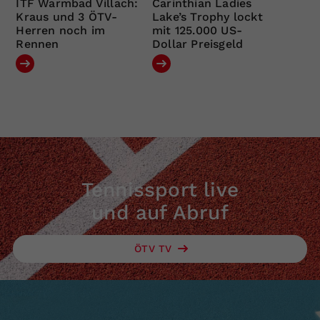
ITF Warmbad Villach:
Carinthian Ladies
Kraus und 3 ÖTV-
Lake’s Trophy lockt
Herren noch im
mit 125.000 US-
Rennen
Dollar Preisgeld
Tennissport live
und auf Abruf
ÖTV TV