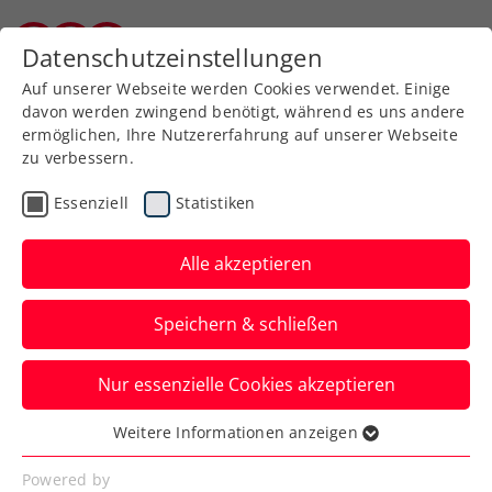
Zurück zur Newsübersicht
Datenschutzeinstellungen
Kärntner Tennisverband
Auf unserer Webseite werden Cookies verwendet. Einige
davon werden zwingend benötigt, während es uns andere
ermöglichen, Ihre Nutzererfahrung auf unserer Webseite
zu verbessern.
ITF
Turniere
Essenziell
Statistiken
Carinthian Lake’s Trophy:
ÖTV-Trio im Klagenfurt-
Alle akzeptieren
Viertelfinale
Speichern & schließen
ausgeschieden
Nur essenzielle Cookies akzeptieren
Dafür besitzt Maximilian Neuchrist beim
ITF-Turnier in Kärnten die Chance auf den
Weitere Informationen anzeigen
Essenziell
nächsten Doppeltitel.
Essenzielle Cookies werden für grundlegende
Powered by