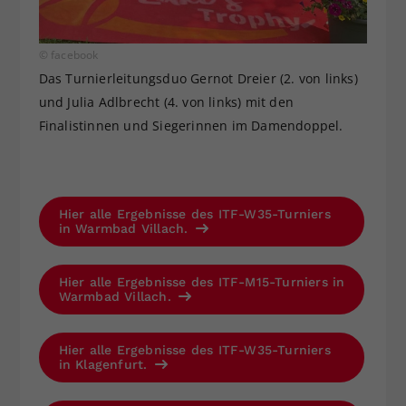
© facebook
Das Turnierleitungsduo Gernot Dreier (2. von links)
und Julia Adlbrecht (4. von links) mit den
Finalistinnen und Siegerinnen im Damendoppel.
Hier alle Ergebnisse des ITF-W35-Turniers
in Warmbad Villach.
Hier alle Ergebnisse des ITF-M15-Turniers in
Warmbad Villach.
Hier alle Ergebnisse des ITF-W35-Turniers
in Klagenfurt.