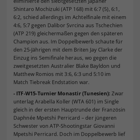
eliminierte den siebtgesetzten Japaner
Shintaro Mochizuki (ATP 168) mit 6:7 (5), 6:1,
6:2, schied allerdings im Achtelfinale mit einem
4:6, 5:7 gegen Dalibor Svrcina aus Tschechien
(ATP 219) gleichermaßen gegen den späteren
Champion aus. Im Doppelbewerb schaute für
den 25-Jährigen mit dem Briten Jay Clarke der
Einzug ins Semifinale heraus, wo gegen die
zweitgesetzten Australier Blake Bayldon und
Matthew Romios mit 3:6, 6:3 und 5:10 im
Match Tiebreak Endstation war.
- ITF-W15-Turnier Monastir (Tunesien):
Zwar
unterlag Arabella Koller (WTA 601) im Single
gleich in der ersten Hauptrunde der Französin
Daphnée Mpetshi Perricard – der jüngeren
Schwester von ATP-Shootingstar Giovanni
Mpetshi Perricard. Doch im Doppelbewerb lief