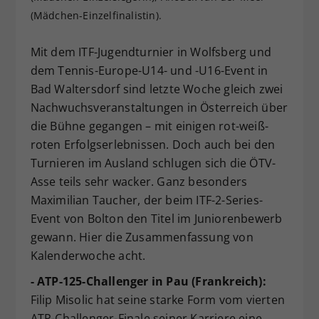
(Mädchen-Einzelfinalistin).
Dieser Wert speichert Ihre Consent-
Einstellungen. Unter anderem eine
zufällig generierte ID, für die
Mit dem ITF-Jugendturnier in Wolfsberg und
Zweck
historische Speicherung Ihrer
dem Tennis-Europe-U14- und -U16-Event in
vorgenommen Einstellungen, falls der
Bad Waltersdorf sind letzte Woche gleich zwei
Webseiten-Betreiber dies eingestellt
Nachwuchsveranstaltungen in Österreich über
hat.
die Bühne gegangen – mit einigen rot-weiß-
roten Erfolgserlebnissen. Doch auch bei den
Turnieren im Ausland schlugen sich die ÖTV-
Asse teils sehr wacker. Ganz besonders
Maximilian Taucher, der beim ITF-2-Series-
Event von Bolton den Titel im Juniorenbewerb
gewann. Hier die Zusammenfassung von
Kalenderwoche acht.
- ATP-125-Challenger in Pau (Frankreich):
Filip Misolic hat seine starke Form vom vierten
ATP-Challenger-Finale seiner Karriere eine