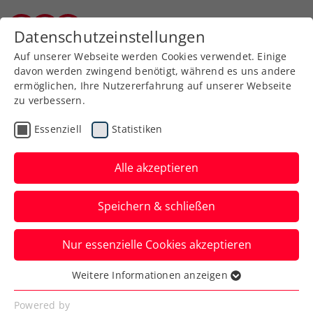
Zurück zur Newsübersicht
Datenschutzeinstellungen
Kärntner Tennisverband
Auf unserer Webseite werden Cookies verwendet. Einige
davon werden zwingend benötigt, während es uns andere
ermöglichen, Ihre Nutzererfahrung auf unserer Webseite
zu verbessern.
ATP
ITF
Turniere
Kids & Jugend
Essenziell
Statistiken
ITF Bolton: Taucher
stürmt eindrucksvoll zum
Alle akzeptieren
3. Saisontitel
Speichern & schließen
Das ÖTV-Nachwuchstalent hievt sich
Nur essenzielle Cookies akzeptieren
damit wieder auf den Thron der
Rollstuhltennis-Jugendweltrangliste.
Weitere Informationen anzeigen
Essenziell
Verfasst von: Manuel Wachta, 24.02.2025
Essenzielle Cookies werden für grundlegende
Powered by