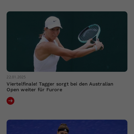
Dieser Wert speichert Ihre Consent-
Einstellungen. Unter anderem eine
zufällig generierte ID, für die
Zweck
historische Speicherung Ihrer
vorgenommen Einstellungen, falls der
Webseiten-Betreiber dies eingestellt
hat.
22.01.2025
Viertelfinale! Tagger sorgt bei den Australian
Open weiter für Furore