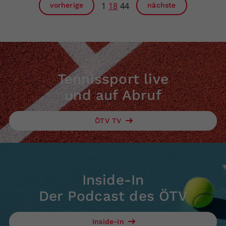
1
18
44
vorherige
nächste
Tennissport live
und auf Abruf
ÖTV TV
Inside-In
Der Podcast des ÖTV
Inside-In