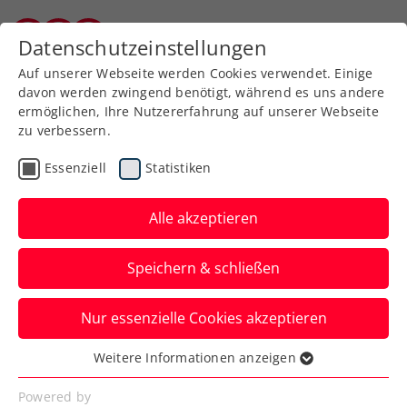
Datenschutzeinstellungen
Kärntner Tennisverband
Auf unserer Webseite werden Cookies verwendet. Einige
davon werden zwingend benötigt, während es uns andere
ermöglichen, Ihre Nutzererfahrung auf unserer Webseite
zu verbessern.
Aktuelle News
Essenziell
Statistiken
Alle akzeptieren
Speichern & schließen
Nur essenzielle Cookies akzeptieren
Weitere Informationen anzeigen
Essenziell
News filtern
Essenzielle Cookies werden für grundlegende
Powered by