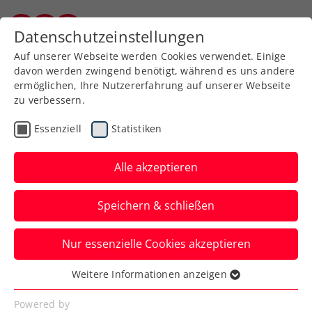
Datenschutzeinstellungen
Kärntner Tennisverband
Auf unserer Webseite werden Cookies verwendet. Einige
davon werden zwingend benötigt, während es uns andere
ermöglichen, Ihre Nutzererfahrung auf unserer Webseite
zu verbessern.
Aktuelle News
Essenziell
Statistiken
Alle akzeptieren
Speichern & schließen
Nur essenzielle Cookies akzeptieren
Weitere Informationen anzeigen
Essenziell
News filtern
Essenzielle Cookies werden für grundlegende
Powered by