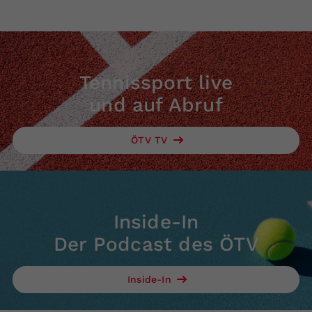
Tennissport live
und auf Abruf
ÖTV TV
Inside-In
Der Podcast des ÖTV
Inside-In