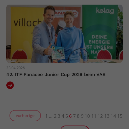
23.04.2026
42. ITF Panaceo Junior Cup 2026 beim VAS
1
2
3
4
5
6
7
8
9
10
11
12
13
14
15
vorherige