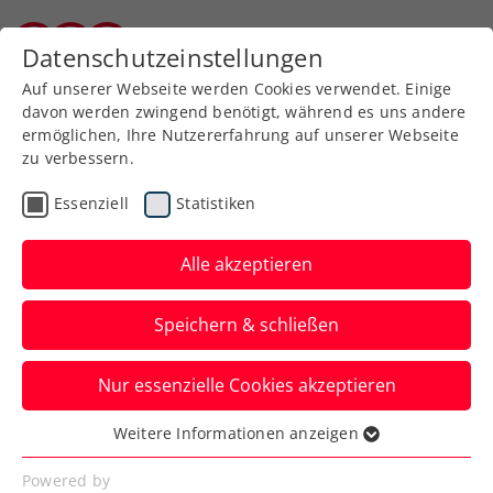
Datenschutzeinstellungen
Kärntner Tennisverband
Auf unserer Webseite werden Cookies verwendet. Einige
davon werden zwingend benötigt, während es uns andere
ermöglichen, Ihre Nutzererfahrung auf unserer Webseite
zu verbessern.
Aktuelle News
Essenziell
Statistiken
Alle akzeptieren
Speichern & schließen
Nur essenzielle Cookies akzeptieren
Weitere Informationen anzeigen
Essenziell
News filtern
Essenzielle Cookies werden für grundlegende
Powered by