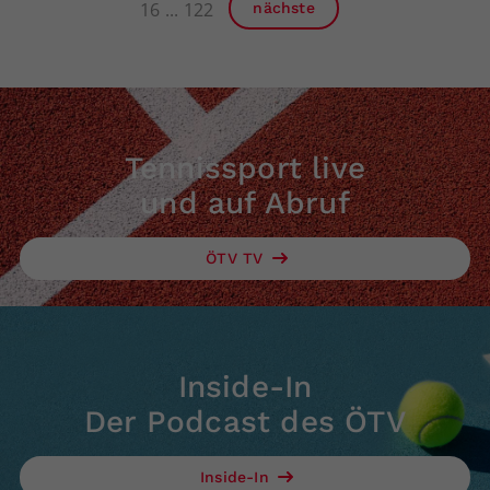
16
122
nächste
Tennissport live
und auf Abruf
ÖTV TV
Inside-In
Der Podcast des ÖTV
Inside-In