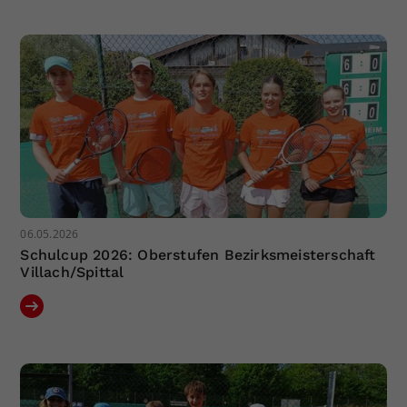
Dieser Wert speichert Ihre Consent-
Einstellungen. Unter anderem eine
zufällig generierte ID, für die
Zweck
historische Speicherung Ihrer
vorgenommen Einstellungen, falls der
Webseiten-Betreiber dies eingestellt
hat.
06.05.2026
Schulcup 2026: Oberstufen Bezirksmeisterschaft
Villach/Spittal