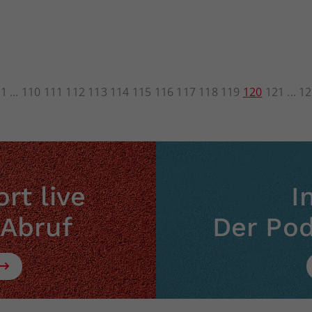
1
110
111
112
113
114
115
116
117
118
119
120
121
12
rt live
I
 Abruf
Der Po