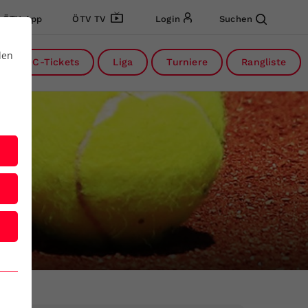
ÖTV App
ÖTV TV
Login
Suchen
den
DC-Tickets
Liga
Turniere
Rangliste