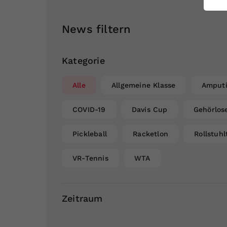
ei
News filtern
S
Kategorie
Alle
Allgemeine Klasse
Amputi
COVID-19
Davis Cup
Gehörlos
Pickleball
Racketlon
Rollstuhl
VR-Tennis
WTA
Zeitraum