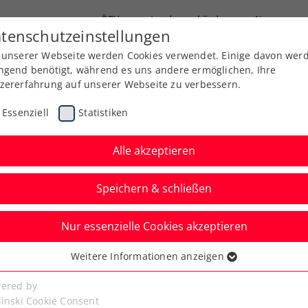
ÖTV
Landesverbände
News
tenschutzeinstellungen
 unserer Webseite werden Cookies verwendet. Einige davon wer
Ausbildung
Services
Über uns
ngend benötigt, während es uns andere ermöglichen, Ihre
zererfahrung auf unserer Webseite zu verbessern.
Essenziell
Statistiken
Alle akzeptieren
Aktuelle News
Speichern & schließen
Nur essenzielle Cookies akzeptieren
Weitere Informationen anzeigen
ssenziell
senzielle Cookies werden für grundlegende Funktionen der
ered by
bseite benötigt. Dadurch ist gewährleistet, dass die Webseite
linski Cookie Consent