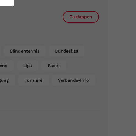
Zuklappen
Blindentennis
Bundesliga
gend
Liga
Padel
gung
Turniere
Verbands-Info