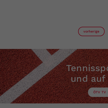
vorherige
Tennisspo
und auf
ÖTV TV