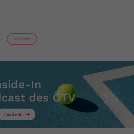
2
nächste
nside-In
dcast des ÖTV
Inside-In