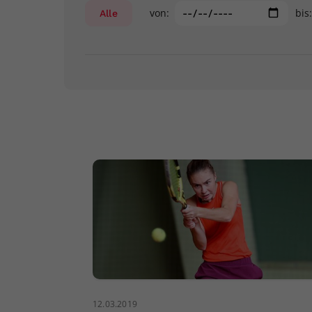
von:
bis
Alle
12.03.2019