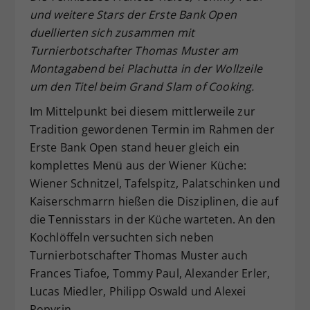
und weitere Stars der Erste Bank Open
Dieser Wert speichert Ihre Consent-
duellierten sich zusammen mit
Einstellungen. Unter anderem eine
zufällig generierte ID, für die
Turnierbotschafter Thomas Muster am
Zweck
historische Speicherung Ihrer
Montagabend bei Plachutta in der Wollzeile
vorgenommen Einstellungen, falls der
um den Titel beim Grand Slam of Cooking.
Webseiten-Betreiber dies eingestellt
hat.
Im Mittelpunkt bei diesem mittlerweile zur
Tradition gewordenen Termin im Rahmen der
Erste Bank Open stand heuer gleich ein
komplettes Menü aus der Wiener Küche:
Wiener Schnitzel, Tafelspitz, Palatschinken und
Kaiserschmarrn hießen die Disziplinen, die auf
die Tennisstars in der Küche warteten. An den
Kochlöffeln versuchten sich neben
Turnierbotschafter Thomas Muster auch
Frances Tiafoe, Tommy Paul, Alexander Erler,
Lucas Miedler, Philipp Oswald und Alexei
Popyrin.