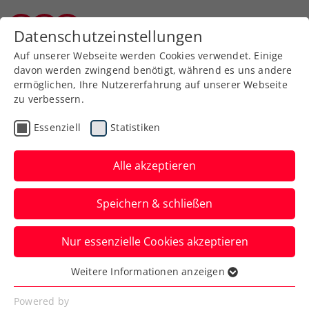
Zurück zur Newsübersicht
Datenschutzeinstellungen
Kärntner Tennisverband
Auf unserer Webseite werden Cookies verwendet. Einige
davon werden zwingend benötigt, während es uns andere
ermöglichen, Ihre Nutzererfahrung auf unserer Webseite
zu verbessern.
Turniere
ATP
Essenziell
Statistiken
Heimsieg von Muster und
Miedler beim Grand Slam
Alle akzeptieren
of Cooking
Speichern & schließen
Der Turnierbotschafter der Erste Bank
Nur essenzielle Cookies akzeptieren
Open in Wien und sein Gehilfe waren im
Kochduell nicht zu schlagen.
Weitere Informationen anzeigen
Essenziell
Verfasst von: Presseaussendung / Redaktion, 24.10.2023
Essenzielle Cookies werden für grundlegende
Powered by