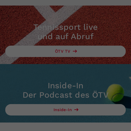
Tennissport live
und auf Abruf
ÖTV TV
Inside-In
Der Podcast des ÖTV
Inside-In