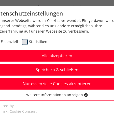
ÖTV
Landesverbände
News
tenschutzeinstellungen
 unserer Webseite werden Cookies verwendet. Einige davon wer
Ausbildung
Services
Über uns
ngend benötigt, während es uns andere ermöglichen, Ihre
zererfahrung auf unserer Webseite zu verbessern.
Essenziell
Statistiken
Alle akzeptieren
Aktuelle News
Speichern & schließen
Nur essenzielle Cookies akzeptieren
Weitere Informationen anzeigen
ssenziell
senzielle Cookies werden für grundlegende Funktionen der
ered by
bseite benötigt. Dadurch ist gewährleistet, dass die Webseite
linski Cookie Consent