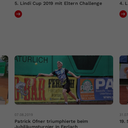
5. Lindi Cup 2019 mit Eltern Challenge
4. 
07.08.2019
31.0
Patrick Ofner triumphierte beim
19.
Jubiläumsturnier in Ferlach