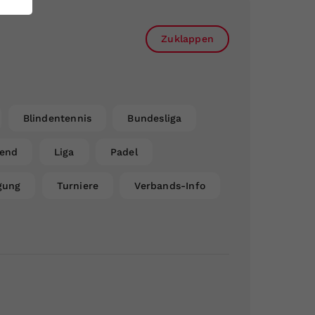
Zuklappen
Blindentennis
Bundesliga
gend
Liga
Padel
gung
Turniere
Verbands-Info