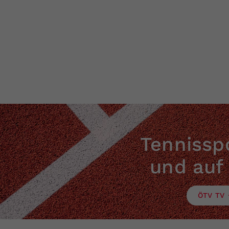
Tennisspo
und auf
ÖTV TV