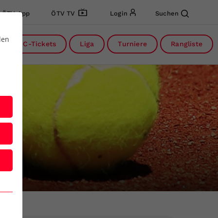
ÖTV App
ÖTV TV
Login
Suchen
den
DC-Tickets
Liga
Turniere
Rangliste