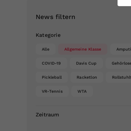
ei
News filtern
S
Kategorie
Alle
Allgemeine Klasse
Amputi
COVID-19
Davis Cup
Gehörlos
Pickleball
Racketlon
Rollstuhl
VR-Tennis
WTA
Zeitraum