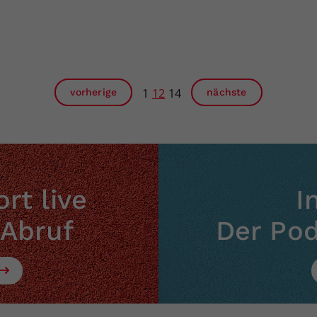
1
12
14
vorherige
nächste
rt live
I
 Abruf
Der Po