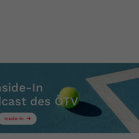
nside-In
dcast des ÖTV
Inside-In