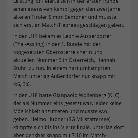
Leistung. Er lieferte sich in der ersten Runde
Dieser Wert speichert Ihre Consent-
einen intensiven Kampf gegen den zwei Jahre
Einstellungen. Unter anderem eine
älteren Tiroler Simon Semoner und musste
zufällig generierte ID, für die
sich erst im Match-Tiebreak geschlagen geben.
Zweck
historische Speicherung Ihrer
vorgenommen Einstellungen, falls der
In der U14 bekam es Leonie Ausserdorfer
Webseiten-Betreiber dies eingestellt
(Thal-Assling) in der 1. Runde mit der
hat.
topgesetzten Oberösterreicherin und
aktuellen Nummer 9 in Österreich, Hannah
Stuhr, zu tun. In einem hart umkämpften
Match unterlag Außerdorfer nur knapp mit
4:6, 3:6.
In der U18 hatte Gianpaolo Wollenberg (KLC),
der als Nummer eins gesetzt war, leider keine
Möglichkeit anzutreten und musste w.o.
geben. Heimo Hübner (SG Millstättersee)
kämpfte sich bis ins Viertelfinale, unterlag dort
aber denkbar knapp mit 7:10 im Match-