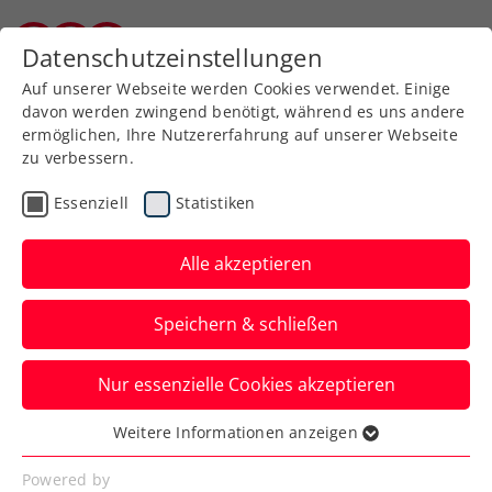
Zurück zur Newsübersicht
Datenschutzeinstellungen
Kärntner Tennisverband
Auf unserer Webseite werden Cookies verwendet. Einige
davon werden zwingend benötigt, während es uns andere
ermöglichen, Ihre Nutzererfahrung auf unserer Webseite
zu verbessern.
Turniere
Kids & Jugend
Essenziell
Statistiken
Tolle Leistung von
Christoph Brugger beim
Alle akzeptieren
Kat. 2 Turnier in Zell am
Speichern & schließen
See
Nur essenzielle Cookies akzeptieren
Beim 3. Turnier des 38. Sparkasse-
Jugend-Cups waren auch sechs Kärntner
Weitere Informationen anzeigen
Essenziell
Jugendliche am Start.
Essenzielle Cookies werden für grundlegende
Powered by