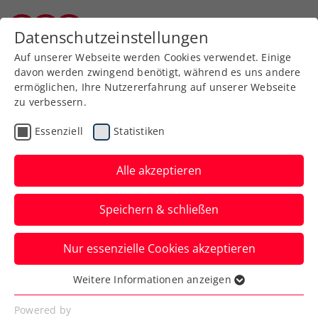
Zurück zur Newsübersicht
Datenschutzeinstellungen
Kärntner Tennisverband
Auf unserer Webseite werden Cookies verwendet. Einige
davon werden zwingend benötigt, während es uns andere
ermöglichen, Ihre Nutzererfahrung auf unserer Webseite
zu verbessern.
Turniere
ATP
Essenziell
Statistiken
Thiem: „Wien ist der
beste Platz für mein
Alle akzeptieren
letztes Turnier“
Speichern & schließen
14 Jahre nach seinem Erstauftritt beim
Nur essenzielle Cookies akzeptieren
ATP-Turnier in Wien folgt bei den Erste
Bank Open 2024 der letzte.
Weitere Informationen anzeigen
Essenziell
Verfasst von: Presseaussendung / Redaktion, 02.10.2024
Essenzielle Cookies werden für grundlegende
Powered by