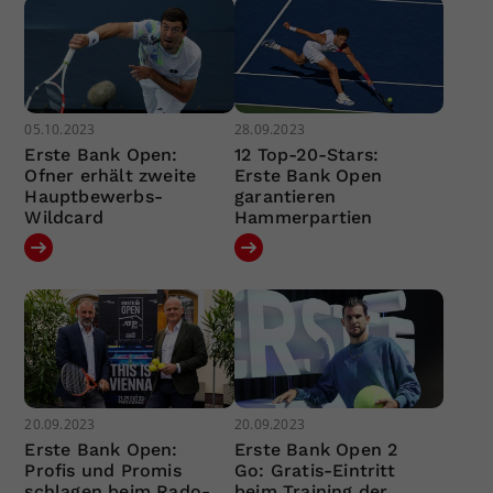
05.10.2023
28.09.2023
Erste Bank Open:
12 Top-20-Stars:
Ofner erhält zweite
Erste Bank Open
Hauptbewerbs-
garantieren
Wildcard
Hammerpartien
20.09.2023
20.09.2023
Erste Bank Open:
Erste Bank Open 2
Profis und Promis
Go: Gratis-Eintritt
schlagen beim Rado-
beim Training der