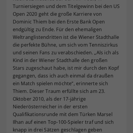
Turniersiegen und dem Titelgewinn bei den US
Dieser Wert speichert Ihre Consent-
Einstellungen. Unter anderem eine
Open 2020 geht die große Karriere von
zufällig generierte ID, für die
Dominic Thiem bei den Erste Bank Open
Zweck
historische Speicherung Ihrer
endgültig zu Ende. Für den ehemaligen
vorgenommen Einstellungen, falls der
Weltranglistendritten ist die Wiener Stadthalle
Webseiten-Betreiber dies eingestellt
die perfekte Bühne, um sich vom Tenniszirkus
hat.
und seinen Fans zu verabschieden. „Als ich als
Kind in der Wiener Stadthalle den großen
Stars zugeschaut habe, ist mir durch den Kopf
gegangen, dass ich auch einmal da draußen
ein Match spielen möchte“, erinnerte sich
Thiem. Dieser Traum erfüllte sich am 23.
Oktober 2010, als der 17-jährige
Niederösterreicher in der ersten
Qualifikationsrunde mit dem Türken Marsel
Ilhan auf einen Top-100-Spieler traf und sich
knapp in drei Sätzen geschlagen geben