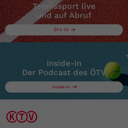
Tennissport live
und auf Abruf
ÖTV TV
Inside-In
Der Podcast des ÖTV
Inside-In