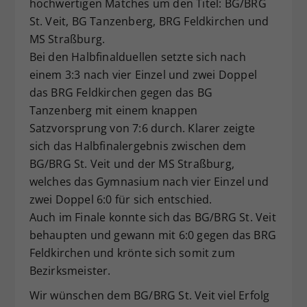
hochwertigen Matches um den Titel: BG/BRG
Dieser Wert speichert Ihre Consent-
St. Veit, BG Tanzenberg, BRG Feldkirchen und
Einstellungen. Unter anderem eine
MS Straßburg.
zufällig generierte ID, für die
Bei den Halbfinalduellen setzte sich nach
Zweck
historische Speicherung Ihrer
einem 3:3 nach vier Einzel und zwei Doppel
vorgenommen Einstellungen, falls der
Webseiten-Betreiber dies eingestellt
das BRG Feldkirchen gegen das BG
hat.
Tanzenberg mit einem knappen
Satzvorsprung von 7:6 durch. Klarer zeigte
sich das Halbfinalergebnis zwischen dem
BG/BRG St. Veit und der MS Straßburg,
welches das Gymnasium nach vier Einzel und
zwei Doppel 6:0 für sich entschied.
Auch im Finale konnte sich das BG/BRG St. Veit
behaupten und gewann mit 6:0 gegen das BRG
Feldkirchen und krönte sich somit zum
Bezirksmeister.
Wir wünschen dem BG/BRG St. Veit viel Erfolg