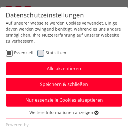
Zurück zur Newsübersicht
Datenschutzeinstellungen
Kärntner Tennisverband
Auf unserer Webseite werden Cookies verwendet. Einige
davon werden zwingend benötigt, während es uns andere
ermöglichen, Ihre Nutzererfahrung auf unserer Webseite
zu verbessern.
Kids & Jugend
Essenziell
Statistiken
Tennis
Bezirksmeisterschaften
Alle akzeptieren
Unterstufe – Bezirk St.
Speichern & schließen
Veit / Feldkirchen
Nur essenzielle Cookies akzeptieren
Am 12.05.2026 fanden in der TH St. Veit
die Bezirksmeisterschaften der
Weitere Informationen anzeigen
Essenziell
Unterstufen der Bezirke St. Veit und
Essenzielle Cookies werden für grundlegende
Powered by
Feldkirchen statt.