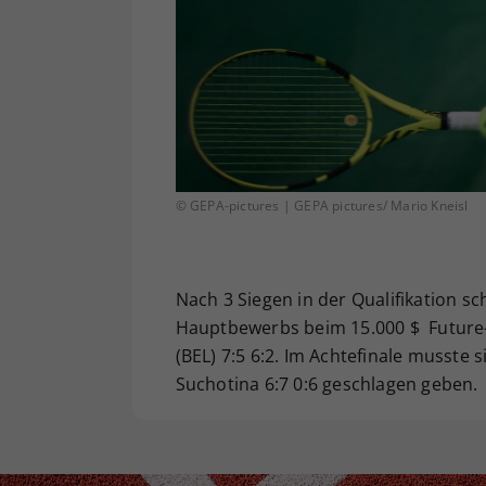
© GEPA-pictures | GEPA pictures/ Mario Kneisl
Nach 3 Siegen in der Qualifikation sc
Hauptbewerbs beim 15.000 $ Future-
(BEL) 7:5 6:2. Im Achtefinale musste s
Suchotina 6:7 0:6 geschlagen geben.