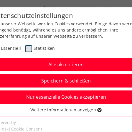
ÖTV
Landesverbände
News
tenschutzeinstellungen
 unserer Webseite werden Cookies verwendet. Einige davon wer
Ausbildung
Services
Über uns
ngend benötigt, während es uns andere ermöglichen, Ihre
zererfahrung auf unserer Webseite zu verbessern.
Essenziell
Statistiken
Alle akzeptieren
Speichern & schließen
Nur essenzielle Cookies akzeptieren
t von Elena Karner
Weitere Informationen anzeigen
ssenziell
Future-Turnier
senzielle Cookies werden für grundlegende Funktionen der
ered by
bseite benötigt. Dadurch ist gewährleistet, dass die Webseite
linski Cookie Consent