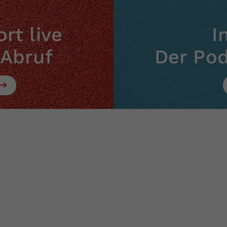
rt live
I
 Abruf
Der Po