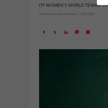
ei
ITF WOMEN'S WORLD TENNIS T
Verfasst von: Gerald Hebein, 18.02.2022
S