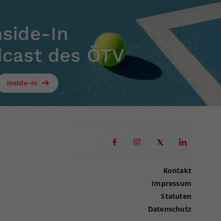
nside-In
dcast des ÖTV
Inside-In
Kontakt
Impressum
Statuten
Datenschutz