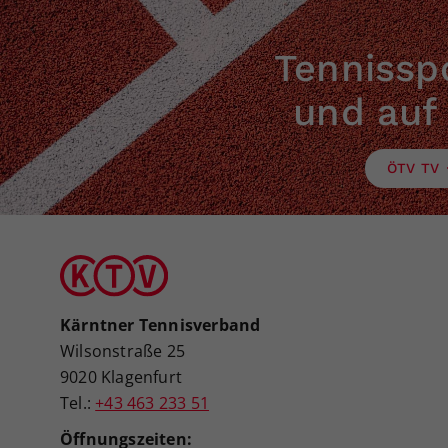
Tennisspo
und auf
ÖTV TV
Kärntner Tennisverband
Wilsonstraße 25
9020 Klagenfurt
Tel.:
+43 463 233 51
Öffnungszeiten: