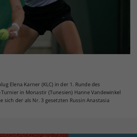
Zweck
generierte ID, für die historische Speicherung
Ihrer vorgenommen Einstellungen, falls der
Webseiten-Betreiber dies eingestellt hat.
hlug Elena Karner (KLC) in der 1. Runde des
Turnier in Monastir (Tunesien) Hanne Vandewinkel
ie sich der als Nr. 3 gesetzten Russin Anastasia