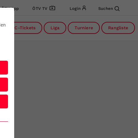
ÖTV App
ÖTV TV
Login
Suchen
den
DC-Tickets
Liga
Turniere
Rangliste