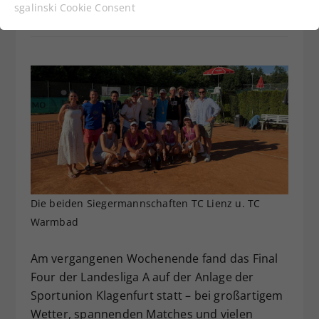
Funktionen der Webseite benötigt. Dadurch ist
sgalinski Cookie Consent
gewährleistet, dass die Webseite einwandfrei
funktioniert.
Cookie-Informationen anzeigen
Name
cookie_optin
Anbieter
Statistiken
Laufzeit
1 Jahr
Dieses Cookie wird verwendet, um
Zweck
Ihre Cookie-Einstellungen für diese
Website zu speichern.
Die beiden Siegermannschaften TC Lienz u. TC
Warmbad
Name
SgCookieOptin.lastPreferences
Am vergangenen Wochenende fand das Final
Anbieter
Four der Landesliga A auf der Anlage der
Sportunion Klagenfurt statt – bei großartigem
Laufzeit
1 Jahr
Wetter, spannenden Matches und vielen