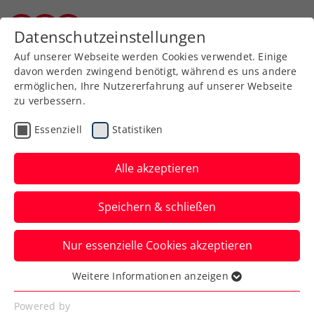
Zurück zur Newsübersicht
Datenschutzeinstellungen
Kärntner Tennisverband
Auf unserer Webseite werden Cookies verwendet. Einige
davon werden zwingend benötigt, während es uns andere
ermöglichen, Ihre Nutzererfahrung auf unserer Webseite
zu verbessern.
Turniere
Kids & Jugend
Essenziell
Statistiken
Lino Klauser gewinnt das
Werfring Open in
Alle akzeptieren
Oberpullendorf
Speichern & schließen
Tennis Europe Junior Tour Burschen U14
Nur essenzielle Cookies akzeptieren
Kat. 2
Weitere Informationen anzeigen
Verfasst von: Gerald Hebein, 29.06.2026
Essenziell
Essenzielle Cookies werden für grundlegende
Powered by