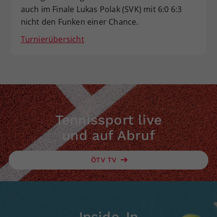
auch im Finale Lukas Polak (SVK) mit 6:0 6:3
Dieser Wert speichert Ihre Consent-
nicht den Funken einer Chance.
Einstellungen. Unter anderem eine
zufällig generierte ID, für die
Turnierübersicht
Zweck
historische Speicherung Ihrer
vorgenommen Einstellungen, falls der
Webseiten-Betreiber dies eingestellt
hat.
Tennissport live
und auf Abruf
ÖTV TV
Inside-In